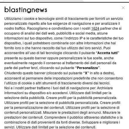
ABOUT
LINEA EDITORIALE
Utilizziamo i cookie e tecnologie simili di tracciamento per fornirti un servizio
Questa sezione offre informazioni trasparenti su Blasting
personalizzato rispetto alle tue esigenze di navigazione e per analizzare il
nostro traffico. Raccogliamo e condividiamo con i nostri
1624
partner che si
News, sui nostri processi editoriali e su come ci impegniamo a
occupano di analisi dei dati web, pubblicità e social media, alcune
creare news di qualità. Inoltre, afferma la nostra aderenza a
informazioni sul tuo dispositivo, come l’indirizzo IP e le caratteristiche del tuo
‘Trust Project - News with Integrity’
Blasting News non è
dispositivo, i quali potrebbero combinarle con altre informazioni che hai
ancora membro del programma, ma ha richiesto di farne
fornito loro o che hanno raccolto dal tuo utilizzo dei loro servizi. Puoi
parte; Trust Project non ha ancora effettuato una verifica di
acconsentire all’uso di tali tecnologie cliccando il pulsante
“Accetta tutti”
conformità agli standard.
presente su questo banner oppure personalizzare le tue scelte, anche
eventualmente negando il consenso al trattamento dei dati personali da
parte dei partner terzi, cliccando sul pulsante
“Personalizza”
.
Su di noi
Chiudendo questo banner (cliccando sul pulsante
“X”
in alto a destra),
acconsenti al permanere delle impostazioni predefinite che non consentono
Team editoriale
l’utilizzo di cookie o altri strumenti di tracciamento diversi dai tecnici.
Noi e i nostri partner trattiamo i tuoi dati di navigazione per: Archiviare
Corporate
informazioni su dispositivo e/o accedervi. Utilizzare dati limitati per la
selezione della pubblicità. Creare profili per la pubblicità personalizzata.
Redazione
Utilizzare profili per la selezione di pubblicità personalizzata. Creare profili
per la personalizzazione dei contenuti. Utilizzare profili per la selezione di
Informativa Privacy
contenuti personalizzati. Misurare le prestazioni degli annunci. Misurare le
prestazioni dei contenuti. Comprendere il pubblico attraverso statistiche o la
Cookie Policy
combinazione di dati provenienti da fonti diverse. Sviluppare e migliorare i
servizi. Utilizzare dati limitati per la selezione dei contenuti.