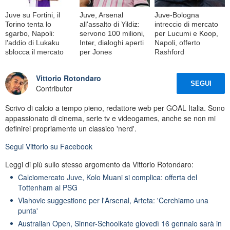
Juve su Fortini, il
Juve, Arsenal
Juve-Bologna
Torino tenta lo
all'assalto di Yildiz:
intreccio di mercato
sgarbo, Napoli:
servono 100 milioni,
per Lucumi e Koop,
l'addio di Lukaku
Inter, dialoghi aperti
Napoli, offerto
sblocca il mercato
per Jones
Rashford
Vittorio Rotondaro
SEGUI
Contributor
Scrivo di calcio a tempo pieno, redattore web per GOAL Italia. Sono
appassionato di cinema, serie tv e videogames, anche se non mi
definirei propriamente un classico 'nerd'.
Segui
Vittorio
su Facebook
Leggi di più sullo stesso argomento da Vittorio Rotondaro:
Calciomercato Juve, Kolo Muani si complica: offerta del
Tottenham al PSG
Vlahovic suggestione per l'Arsenal, Arteta: 'Cerchiamo una
punta'
Australian Open, Sinner-Schoolkate giovedì 16 gennaio sarà in