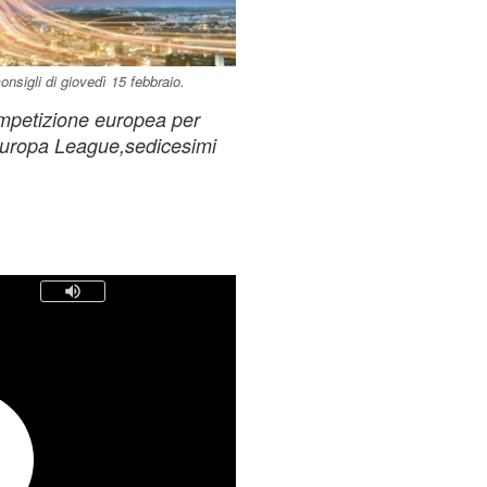
onsigli di giovedì 15 febbraio.
mpetizione europea per
i Europa League,sedicesimi