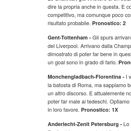
dire la propria anche in questa. E c
competitivo, ma comunque poco cost
risultato probabile.
Pronostico: 2
Gli spurs arrivan
Gent-Tottenham -
del Liverpool. Arrivano dalla Cham
dimostrato di poter far bene in que
un goal sono in grado di farlo.
Prono
I v
Monchengladbach-Fiorentina -
la batosta di Roma, ma sappiamo b
un altro discorso. E attualemente n
poter far male ai tedeschi. Optiam
in loro favore.
Pronostico: 1X
Lo 
Anderlecht-Zenit Petersburg -