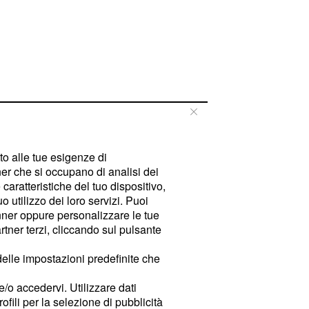
tto alle tue esigenze di
er che si occupano di analisi dei
caratteristiche del tuo dispositivo,
 utilizzo dei loro servizi. Puoi
ner oppure personalizzare le tue
tner terzi, cliccando sul pulsante
delle impostazioni predefinite che
e/o accedervi. Utilizzare dati
rofili per la selezione di pubblicità