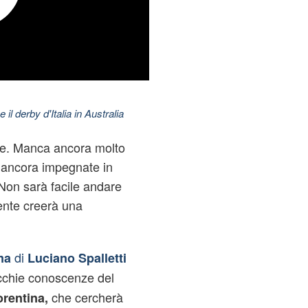
 il derby d'Italia in Australia
are. Manca ancora molto
e ancora impegnate in
Non sarà facile andare
ente creerà una
di
ma
Luciano Spalletti
cchie conoscenze del
che cercherà
orentina,