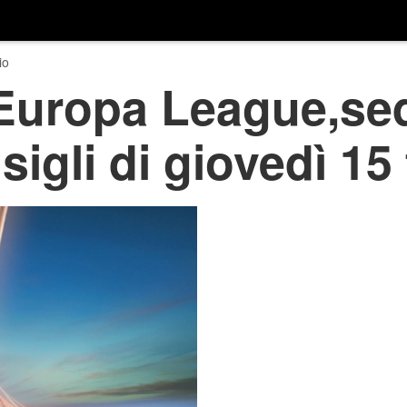
io
Europa League,sed
nsigli di giovedì 15