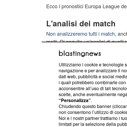
Ecco i pronostici Europa League dei 
L'analisi dei match
Non analizzeremo tutti i match
, anc
molti. Di seguito un'analisi di quelli 
- I turchi
Krasnodar-Fenerbahce
pur sempre esperta, ma i padroni d
Utilizziamo i cookie e tecnologie s
navigazione e per analizzare il no
che comunque se la possono giocare
dati web, pubblicità e social media,
su almento un goal del Krasnodar.
P
i quali potrebbero combinarle con a
acconsentire all’uso di tali tecnol
I francesi stanno v
Alkmaar-Lione -
scelte, anche eventualmente negand
“Personalizza”
.
e bassi in campionato e dunque pot
Chiudendo questo banner (clicca
esclusivamente all' Europa League. 
non consentono l’utilizzo di cookie 
caso di giornata sì, che in transalpi
Noi e i nostri partner trattiamo i t
limitati per la selezione della pubb
Pronostico: 2