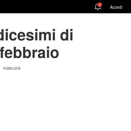
2
Accedi
icesimi di
 febbraio