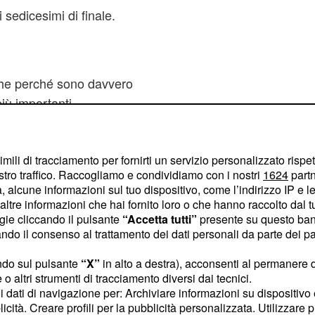
sedicesimi di finale.
he perché sono davvero
più importanti.
 sono una squadra solida e
i casa hanno dimostrato
imili di tracciamento per fornirti un servizio personalizzato rispe
stro traffico. Raccogliamo e condividiamo con i nostri
1624
partn
 con tutti. Noi puntiamo
 alcune informazioni sul tuo dispositivo, come l’indirizzo IP e le 
ronostico: goal casa
ltre informazioni che hai fornito loro o che hanno raccolto dal tuo
ogie cliccando il pulsante
“Accetta tutti”
presente su questo ban
ivendo un periodo di alti
o il consenso al trattamento dei dati personali da parte dei par
rebbero dedicarsi
ndo sul pulsante
“X”
in alto a destra), acconsenti al permanere 
E abbiamo visto, in
o altri strumenti di tracciamento diversi dai tecnici.
ni possono far male.
-
uoi dati di navigazione per: Archiviare informazioni su dispositivo 
licità. Creare profili per la pubblicità personalizzata. Utilizzare p