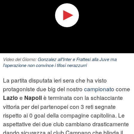
Video del Giorno:
Gonzalez all'Inter e Frattesi alla Juve ma
l'operazione non convince i tifosi nerazzurri
La partita disputata ieri sera che ha visto
protagoniste due big del nostro
campionato
come
e
è terminata con la schiacciante
Lazio
Napoli
vittoria per dei partenopei con 3 reti segnate
rispetto ai 0 goal della compagine capitolina. Le
aspettative dei due club cambiano drasticamente
dando sicurezza al club Campano che blinda il