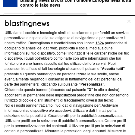
contro le fake news
ABOUT
LINEA EDITORIALE
Utilizziamo i cookie e tecnologie simili di tracciamento per fornirti un servizio
Questa sezione offre informazioni trasparenti su Blasting
personalizzato rispetto alle tue esigenze di navigazione e per analizzare il
nostro traffico. Raccogliamo e condividiamo con i nostri
1624
partner che si
News, sui nostri processi editoriali e su come ci impegniamo a
occupano di analisi dei dati web, pubblicità e social media, alcune
creare news di qualità. Inoltre, afferma la nostra aderenza a
informazioni sul tuo dispositivo, come l’indirizzo IP e le caratteristiche del tuo
‘Trust Project - News with Integrity’
Blasting News non è
dispositivo, i quali potrebbero combinarle con altre informazioni che hai
ancora membro del programma, ma ha richiesto di farne
fornito loro o che hanno raccolto dal tuo utilizzo dei loro servizi. Puoi
parte; Trust Project non ha ancora effettuato una verifica di
acconsentire all’uso di tali tecnologie cliccando il pulsante
“Accetta tutti”
conformità agli standard.
presente su questo banner oppure personalizzare le tue scelte, anche
eventualmente negando il consenso al trattamento dei dati personali da
parte dei partner terzi, cliccando sul pulsante
“Personalizza”
.
Su di noi
Chiudendo questo banner (cliccando sul pulsante
“X”
in alto a destra),
acconsenti al permanere delle impostazioni predefinite che non consentono
Team editoriale
l’utilizzo di cookie o altri strumenti di tracciamento diversi dai tecnici.
Noi e i nostri partner trattiamo i tuoi dati di navigazione per: Archiviare
Corporate
informazioni su dispositivo e/o accedervi. Utilizzare dati limitati per la
selezione della pubblicità. Creare profili per la pubblicità personalizzata.
Redazione
Utilizzare profili per la selezione di pubblicità personalizzata. Creare profili
per la personalizzazione dei contenuti. Utilizzare profili per la selezione di
Informativa Privacy
contenuti personalizzati. Misurare le prestazioni degli annunci. Misurare le