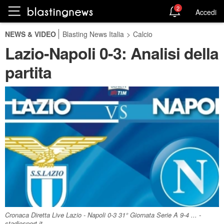
2
Accedi
NEWS & VIDEO
Blasting News Italia
>
Calcio
Lazio-Napoli 0-3: Analisi della
partita
Cronaca Diretta Live Lazio - Napoli 0-3 31° Giornata Serie A 9-4 ... -
stadiosport.it