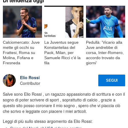
Di tendenza oggi
Calciomercato: Juve
La Juventus segue
Pedullà: 'Vicario alla
mette gli occhi su
Konstantelias del
Juve andrebbe di
Frattesi, Roma su
Paok, Milan, per
corsa, Inter-Romero,
Molina, Fofana e
Samuele Ricci c'é la
accordo trovato da
Fresneda
fila
giorni'
Elio Rossi
SEGUI
Contributor
Salve sono Elio Rossi , un ragazzo appassionato di scrittura e con il
sogno di poter scrivere di sport , soprattutto di calcio , grazie a
questo sito posso coronare il mio sogno , spero che vi piaccia ciò
che scrivo e leggiate con piacere i miei articoli.
Leggi di più sullo stesso argomento da Elio Rossi: