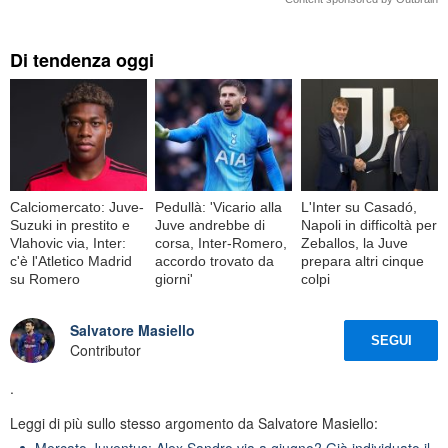
Di tendenza oggi
Calciomercato: Juve-
Pedullà: 'Vicario alla
L'Inter su Casadó,
Suzuki in prestito e
Juve andrebbe di
Napoli in difficoltà per
Vlahovic via, Inter:
corsa, Inter-Romero,
Zeballos, la Juve
c'è l'Atletico Madrid
accordo trovato da
prepara altri cinque
su Romero
giorni'
colpi
Salvatore Masiello
SEGUI
Contributor
.
Leggi di più sullo stesso argomento da Salvatore Masiello:
Mercato Juventus: Alex Sandro via a giugno? Già individuato il