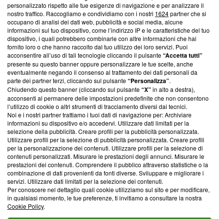
Questa sezione offre informazioni trasparenti su Blasting
personalizzato rispetto alle tue esigenze di navigazione e per analizzare il
nostro traffico. Raccogliamo e condividiamo con i nostri
1624
partner che si
News, sui nostri processi editoriali e su come ci impegniamo a
occupano di analisi dei dati web, pubblicità e social media, alcune
creare news di qualità. Inoltre, afferma la nostra aderenza a
informazioni sul tuo dispositivo, come l’indirizzo IP e le caratteristiche del tuo
‘Trust Project - News with Integrity’
Blasting News non è
dispositivo, i quali potrebbero combinarle con altre informazioni che hai
ancora membro del programma, ma ha richiesto di farne
fornito loro o che hanno raccolto dal tuo utilizzo dei loro servizi. Puoi
parte; Trust Project non ha ancora effettuato una verifica di
acconsentire all’uso di tali tecnologie cliccando il pulsante
“Accetta tutti”
conformità agli standard.
presente su questo banner oppure personalizzare le tue scelte, anche
eventualmente negando il consenso al trattamento dei dati personali da
parte dei partner terzi, cliccando sul pulsante
“Personalizza”
.
Su di noi
Chiudendo questo banner (cliccando sul pulsante
“X”
in alto a destra),
acconsenti al permanere delle impostazioni predefinite che non consentono
Team editoriale
l’utilizzo di cookie o altri strumenti di tracciamento diversi dai tecnici.
Noi e i nostri partner trattiamo i tuoi dati di navigazione per: Archiviare
Corporate
informazioni su dispositivo e/o accedervi. Utilizzare dati limitati per la
selezione della pubblicità. Creare profili per la pubblicità personalizzata.
Redazione
Utilizzare profili per la selezione di pubblicità personalizzata. Creare profili
per la personalizzazione dei contenuti. Utilizzare profili per la selezione di
Informativa Privacy
contenuti personalizzati. Misurare le prestazioni degli annunci. Misurare le
prestazioni dei contenuti. Comprendere il pubblico attraverso statistiche o la
Cookie Policy
combinazione di dati provenienti da fonti diverse. Sviluppare e migliorare i
servizi. Utilizzare dati limitati per la selezione dei contenuti.
Blasting SA, IDI CHE-247.845.224, Via Carlo Frasca, 3 - 6900
Per conoscere nel dettaglio quali cookie utilizziamo sul sito e per modificare,
Lugano (Svizzera) Tel:
+39 0690258937
in qualsiasi momento, le tue preferenze, ti invitiamo a consultare la nostra
Cookie Policy
.
© 2026 Blasting News