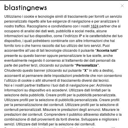
ABOUT
LINEA EDITORIALE
Utilizziamo i cookie e tecnologie simili di tracciamento per fornirti un servizio
Questa sezione offre informazioni trasparenti su Blasting
personalizzato rispetto alle tue esigenze di navigazione e per analizzare il
nostro traffico. Raccogliamo e condividiamo con i nostri
1624
partner che si
News, sui nostri processi editoriali e su come ci impegniamo a
occupano di analisi dei dati web, pubblicità e social media, alcune
creare news di qualità. Inoltre, afferma la nostra aderenza a
informazioni sul tuo dispositivo, come l’indirizzo IP e le caratteristiche del tuo
‘Trust Project - News with Integrity’
Blasting News non è
dispositivo, i quali potrebbero combinarle con altre informazioni che hai
ancora membro del programma, ma ha richiesto di farne
fornito loro o che hanno raccolto dal tuo utilizzo dei loro servizi. Puoi
parte; Trust Project non ha ancora effettuato una verifica di
acconsentire all’uso di tali tecnologie cliccando il pulsante
“Accetta tutti”
conformità agli standard.
presente su questo banner oppure personalizzare le tue scelte, anche
eventualmente negando il consenso al trattamento dei dati personali da
parte dei partner terzi, cliccando sul pulsante
“Personalizza”
.
Su di noi
Chiudendo questo banner (cliccando sul pulsante
“X”
in alto a destra),
acconsenti al permanere delle impostazioni predefinite che non consentono
Team editoriale
l’utilizzo di cookie o altri strumenti di tracciamento diversi dai tecnici.
Noi e i nostri partner trattiamo i tuoi dati di navigazione per: Archiviare
Corporate
informazioni su dispositivo e/o accedervi. Utilizzare dati limitati per la
selezione della pubblicità. Creare profili per la pubblicità personalizzata.
Redazione
Utilizzare profili per la selezione di pubblicità personalizzata. Creare profili
per la personalizzazione dei contenuti. Utilizzare profili per la selezione di
Informativa Privacy
contenuti personalizzati. Misurare le prestazioni degli annunci. Misurare le
prestazioni dei contenuti. Comprendere il pubblico attraverso statistiche o la
Cookie Policy
combinazione di dati provenienti da fonti diverse. Sviluppare e migliorare i
servizi. Utilizzare dati limitati per la selezione dei contenuti.
Blasting SA, IDI CHE-247.845.224, Via Carlo Frasca, 3 - 6900