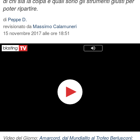
di chi sia la colpa e quali sono gli strumenti giusti per
poter ripartire.
di
Peppe D.
revisionato da
Massimo Calamuneri
15 novembre 2017 alle ore 18:51
Video del Giorno:
Amarcord, dal Mundialito al Trofeo Berlusconi: