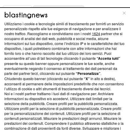
ABOUT
LINEA EDITORIALE
Utilizziamo i cookie e tecnologie simili di tracciamento per fornirti un servizio
Questa sezione offre informazioni trasparenti su Blasting
personalizzato rispetto alle tue esigenze di navigazione e per analizzare il
nostro traffico. Raccogliamo e condividiamo con i nostri
1624
partner che si
News, sui nostri processi editoriali e su come ci impegniamo a
occupano di analisi dei dati web, pubblicità e social media, alcune
creare news di qualità. Inoltre, afferma la nostra aderenza a
informazioni sul tuo dispositivo, come l’indirizzo IP e le caratteristiche del tuo
‘Trust Project - News with Integrity’
Blasting News non è
dispositivo, i quali potrebbero combinarle con altre informazioni che hai
ancora membro del programma, ma ha richiesto di farne
fornito loro o che hanno raccolto dal tuo utilizzo dei loro servizi. Puoi
parte; Trust Project non ha ancora effettuato una verifica di
acconsentire all’uso di tali tecnologie cliccando il pulsante
“Accetta tutti”
conformità agli standard.
presente su questo banner oppure personalizzare le tue scelte, anche
eventualmente negando il consenso al trattamento dei dati personali da
parte dei partner terzi, cliccando sul pulsante
“Personalizza”
.
Su di noi
Chiudendo questo banner (cliccando sul pulsante
“X”
in alto a destra),
acconsenti al permanere delle impostazioni predefinite che non consentono
Team editoriale
l’utilizzo di cookie o altri strumenti di tracciamento diversi dai tecnici.
Noi e i nostri partner trattiamo i tuoi dati di navigazione per: Archiviare
Corporate
informazioni su dispositivo e/o accedervi. Utilizzare dati limitati per la
selezione della pubblicità. Creare profili per la pubblicità personalizzata.
Redazione
Utilizzare profili per la selezione di pubblicità personalizzata. Creare profili
per la personalizzazione dei contenuti. Utilizzare profili per la selezione di
Informativa Privacy
contenuti personalizzati. Misurare le prestazioni degli annunci. Misurare le
prestazioni dei contenuti. Comprendere il pubblico attraverso statistiche o la
Cookie Policy
combinazione di dati provenienti da fonti diverse. Sviluppare e migliorare i