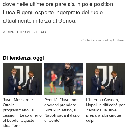
dove nelle ultime ore pare sia in pole position
Luca Rigoni, esperto ingerprete del ruolo
attualmente in forza al Genoa.
© RIPRODUZIONE VIETATA
Content sponsored by Outbrain
Di tendenza oggi
Juve, Massara e
Pedullà: 'Juve, non
L'Inter su Casadó,
Ottolini
dovresti prendere
Napoli in difficoltà per
programmano 10
Suzuki in affitto, il
Zeballos, la Juve
cessioni, Leao offerto
Napoli paga il dazio
prepara altri cinque
al Leeds, Cajuste
di Conte'
colpi
idea Toro