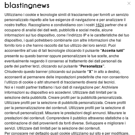
ABOUT
LINEA EDITORIALE
Utilizziamo i cookie e tecnologie simili di tracciamento per fornirti un servizio
Questa sezione offre informazioni trasparenti su Blasting
personalizzato rispetto alle tue esigenze di navigazione e per analizzare il
nostro traffico. Raccogliamo e condividiamo con i nostri
1624
partner che si
News, sui nostri processi editoriali e su come ci impegniamo a
occupano di analisi dei dati web, pubblicità e social media, alcune
creare news di qualità. Inoltre, afferma la nostra aderenza a
informazioni sul tuo dispositivo, come l’indirizzo IP e le caratteristiche del tuo
‘Trust Project - News with Integrity’
Blasting News non è
dispositivo, i quali potrebbero combinarle con altre informazioni che hai
ancora membro del programma, ma ha richiesto di farne
fornito loro o che hanno raccolto dal tuo utilizzo dei loro servizi. Puoi
parte; Trust Project non ha ancora effettuato una verifica di
acconsentire all’uso di tali tecnologie cliccando il pulsante
“Accetta tutti”
conformità agli standard.
presente su questo banner oppure personalizzare le tue scelte, anche
eventualmente negando il consenso al trattamento dei dati personali da
parte dei partner terzi, cliccando sul pulsante
“Personalizza”
.
Su di noi
Chiudendo questo banner (cliccando sul pulsante
“X”
in alto a destra),
acconsenti al permanere delle impostazioni predefinite che non consentono
Team editoriale
l’utilizzo di cookie o altri strumenti di tracciamento diversi dai tecnici.
Noi e i nostri partner trattiamo i tuoi dati di navigazione per: Archiviare
Corporate
informazioni su dispositivo e/o accedervi. Utilizzare dati limitati per la
selezione della pubblicità. Creare profili per la pubblicità personalizzata.
Redazione
Utilizzare profili per la selezione di pubblicità personalizzata. Creare profili
per la personalizzazione dei contenuti. Utilizzare profili per la selezione di
Informativa Privacy
contenuti personalizzati. Misurare le prestazioni degli annunci. Misurare le
prestazioni dei contenuti. Comprendere il pubblico attraverso statistiche o la
Cookie Policy
combinazione di dati provenienti da fonti diverse. Sviluppare e migliorare i
servizi. Utilizzare dati limitati per la selezione dei contenuti.
Blasting SA, IDI CHE-247.845.224, Via Carlo Frasca, 3 - 6900
Per conoscere nel dettaglio quali cookie utilizziamo sul sito e per modificare,