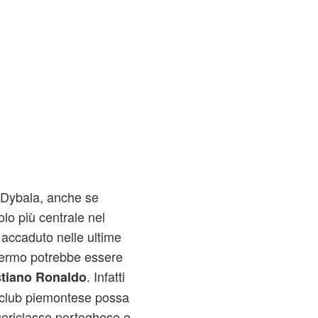
 Dybala, anche se
olo più centrale nel
 accaduto nelle ultime
lermo potrebbe essere
. Infatti
stiano Ronaldo
l club piemontese possa
oriclasse portoghese e