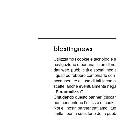
Utilizziamo i cookie e tecnologie s
navigazione e per analizzare il no
dati web, pubblicità e social media,
Più impegnativa sembra invece la 
i quali potrebbero combinarle con a
il cui contratto (come quelli di Cua
acconsentire all’uso di tali tecnol
scadrà al termine della prossima s
scelte, anche eventualmente negand
“Personalizza”
.
Allegri consideri l'argentino parte i
Chiudendo questo banner (clicca
Juventus 2021-2022, dunque il club
non consentono l’utilizzo di cookie 
trovare l'intesa per rinnovare con La
Noi e i nostri partner trattiamo i t
limitati per la selezione della pubb
contrattuale.