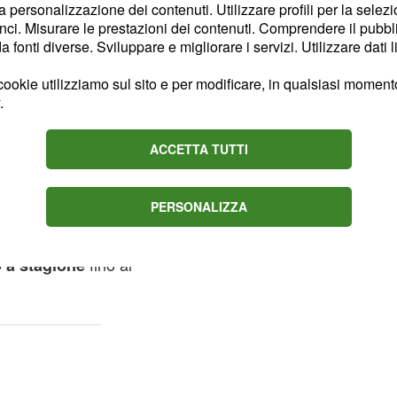
la personalizzazione dei contenuti. Utilizzare profili per la selez
ci. Misurare le prestazioni dei contenuti. Comprendere il pubblic
 proporre a
fonti diverse. Sviluppare e migliorare i servizi. Utilizzare dati l
 10 milioni
ookie utilizziamo sul sito e per modificare, in qualsiasi momento,
.
ocuratore di Paulo
ACCETTA TUTTI
genza della
Juventus per
ontratto. Entrambe le
PERSONALIZZA
e avanti insieme, e la
offrire al giocatore uno
fino al
o a stagione