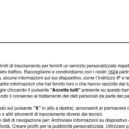
imili di tracciamento per fornirti un servizio personalizzato rispe
stro traffico. Raccogliamo e condividiamo con i nostri
1624
partn
 alcune informazioni sul tuo dispositivo, come l’indirizzo IP e le 
questione
,
Paulo Dybala
ltre informazioni che hai fornito loro o che hanno raccolto dal tuo
drado e Bernardeschi)
ogie cliccando il pulsante
“Accetta tutti”
presente su questo ban
tagione. Sembra che
o il consenso al trattamento dei dati personali da parte dei par
ntegrante della sua
ndo sul pulsante
“X”
in alto a destra), acconsenti al permanere 
 avrebbe interesse a
o altri strumenti di tracciamento diversi dai tecnici.
 Joya il vincolo
uoi dati di navigazione per: Archiviare informazioni su dispositivo 
licità. Creare profili per la pubblicità personalizzata. Utilizzare p