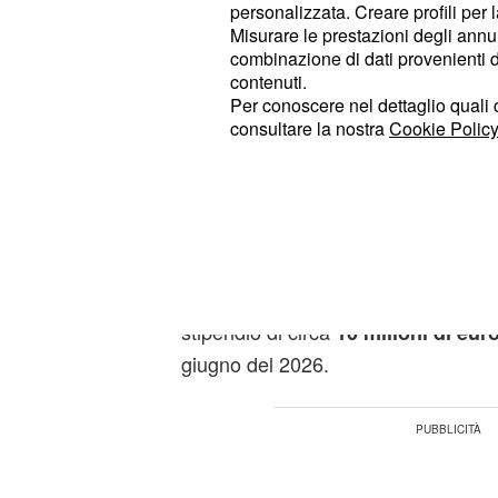
personalizzata. Creare profili per 
Misurare le prestazioni degli annun
La Juventus vorrebbe
combinazione di dati provenienti da 
contenuti.
Dybala un ingaggio da
Per conoscere nel dettaglio quali c
all'anno
consultare la nostra
Cookie Policy
Nei prossimi giorni Jorge Antun, pr
Dybala, dovrebbe incontrare la diri
discutere dell'eventuale rinnovo
di c
parti avrebbero l'intenzione di andar
società torinese sarebbe disposta a 
stipendio di circa
10 milioni di eur
giugno del 2026.