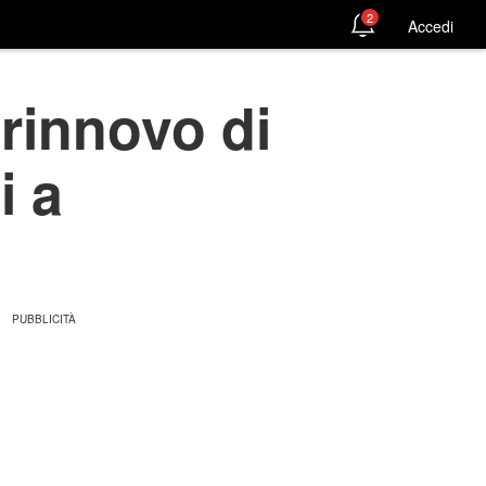
2
Accedi
 rinnovo di
i a