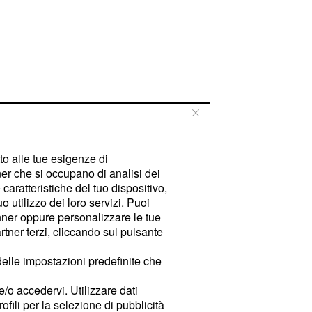
tto alle tue esigenze di
er che si occupano di analisi dei
caratteristiche del tuo dispositivo,
 utilizzo dei loro servizi. Puoi
ner oppure personalizzare le tue
tner terzi, cliccando sul pulsante
delle impostazioni predefinite che
e/o accedervi. Utilizzare dati
rofili per la selezione di pubblicità