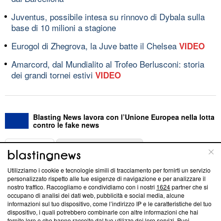
Juventus, possibile intesa su rinnovo di Dybala sulla
base di 10 milioni a stagione
Eurogol di Zhegrova, la Juve batte il Chelsea
VIDEO
Amarcord, dal Mundialito al Trofeo Berlusconi: storia
dei grandi tornei estivi
VIDEO
Blasting News lavora con l’Unione Europea nella lotta
contro le fake news
ABOUT
LINEA EDITORIALE
Utilizziamo i cookie e tecnologie simili di tracciamento per fornirti un servizio
Questa sezione offre informazioni trasparenti su Blasting
personalizzato rispetto alle tue esigenze di navigazione e per analizzare il
nostro traffico. Raccogliamo e condividiamo con i nostri
1624
partner che si
News, sui nostri processi editoriali e su come ci impegniamo a
occupano di analisi dei dati web, pubblicità e social media, alcune
creare news di qualità. Inoltre, afferma la nostra aderenza a
informazioni sul tuo dispositivo, come l’indirizzo IP e le caratteristiche del tuo
‘Trust Project - News with Integrity’
Blasting News non è
dispositivo, i quali potrebbero combinarle con altre informazioni che hai
ancora membro del programma, ma ha richiesto di farne
fornito loro o che hanno raccolto dal tuo utilizzo dei loro servizi. Puoi