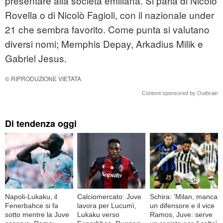
presentare alla società emiliana. Si parla di Nicolò
Rovella o di Nicolò Fagioli, con il nazionale under
21 che sembra favorito. Come punta si valutano
diversi nomi; Memphis Depay, Arkadius Milik e
Gabriel Jesus.
© RIPRODUZIONE VIETATA
Content sponsored by Outbrain
Di tendenza oggi
Napoli-Lukaku, il
Calciomercato: Juve
Schira: 'Milan, manca
Fenerbahce si fa
lavora per Lucumì,
un difensore e il vice
sotto mentre la Juve
Lukaku verso
Ramos, Juve: serve