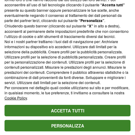
parte; Trust Project non ha ancora effettuato una verifica di
acconsentire all’uso di tali tecnologie cliccando il pulsante
“Accetta tutti”
conformità agli standard.
presente su questo banner oppure personalizzare le tue scelte, anche
eventualmente negando il consenso al trattamento dei dati personali da
parte dei partner terzi, cliccando sul pulsante
“Personalizza”
.
Su di noi
Chiudendo questo banner (cliccando sul pulsante
“X”
in alto a destra),
acconsenti al permanere delle impostazioni predefinite che non consentono
Team editoriale
l’utilizzo di cookie o altri strumenti di tracciamento diversi dai tecnici.
Noi e i nostri partner trattiamo i tuoi dati di navigazione per: Archiviare
Corporate
informazioni su dispositivo e/o accedervi. Utilizzare dati limitati per la
selezione della pubblicità. Creare profili per la pubblicità personalizzata.
Redazione
Utilizzare profili per la selezione di pubblicità personalizzata. Creare profili
per la personalizzazione dei contenuti. Utilizzare profili per la selezione di
Informativa Privacy
contenuti personalizzati. Misurare le prestazioni degli annunci. Misurare le
prestazioni dei contenuti. Comprendere il pubblico attraverso statistiche o la
Cookie Policy
combinazione di dati provenienti da fonti diverse. Sviluppare e migliorare i
servizi. Utilizzare dati limitati per la selezione dei contenuti.
Blasting SA, IDI CHE-247.845.224, Via Carlo Frasca, 3 - 6900
Per conoscere nel dettaglio quali cookie utilizziamo sul sito e per modificare,
Lugano (Svizzera) Tel:
+39 0690258937
in qualsiasi momento, le tue preferenze, ti invitiamo a consultare la nostra
Cookie Policy
.
© 2026 Blasting News
ACCETTA TUTTI
PERSONALIZZA