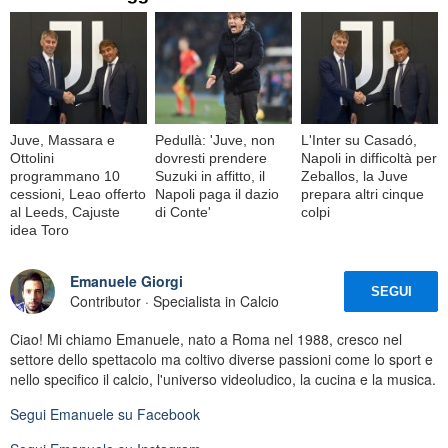
Juve, Massara e
Pedullà: 'Juve, non
L'Inter su Casadó,
Ottolini
dovresti prendere
Napoli in difficoltà per
programmano 10
Suzuki in affitto, il
Zeballos, la Juve
cessioni, Leao offerto
Napoli paga il dazio
prepara altri cinque
al Leeds, Cajuste
di Conte'
colpi
idea Toro
Emanuele Giorgi
SEGUI
Contributor · Specialista in Calcio
Ciao! Mi chiamo Emanuele, nato a Roma nel 1988, cresco nel
settore dello spettacolo ma coltivo diverse passioni come lo sport e
nello specifico il calcio, l'universo videoludico, la cucina e la musica.
Segui
Emanuele
su Facebook