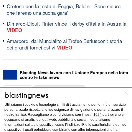
Crotone con la testa al Foggia, Baldini: 'Sono sicuro
che faremo una buona gara'
Dimarco-Diouf, l'Inter vince il derby d'Italia in Australia
VIDEO
Amarcord, dal Mundialito al Trofeo Berlusconi: storia
dei grandi tornei estivi
VIDEO
Blasting News lavora con l’Unione Europea nella lotta
contro le fake news
ABOUT
LINEA EDITORIALE
Utilizziamo i cookie e tecnologie simili di tracciamento per fornirti un servizio
Questa sezione offre informazioni trasparenti su Blasting
personalizzato rispetto alle tue esigenze di navigazione e per analizzare il
nostro traffico. Raccogliamo e condividiamo con i nostri
1624
partner che si
News, sui nostri processi editoriali e su come ci impegniamo a
occupano di analisi dei dati web, pubblicità e social media, alcune
creare news di qualità. Inoltre, afferma la nostra aderenza a
informazioni sul tuo dispositivo, come l’indirizzo IP e le caratteristiche del tuo
‘Trust Project - News with Integrity’
Blasting News non è
dispositivo, i quali potrebbero combinarle con altre informazioni che hai