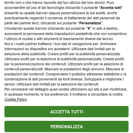
ancora membro del programma, ma ha richiesto di farne
fornito loro o che hanno raccolto dal tuo utilizzo dei loro servizi. Puoi
parte; Trust Project non ha ancora effettuato una verifica di
acconsentire all’uso di tali tecnologie cliccando il pulsante
“Accetta tutti”
conformità agli standard.
presente su questo banner oppure personalizzare le tue scelte, anche
eventualmente negando il consenso al trattamento dei dati personali da
parte dei partner terzi, cliccando sul pulsante
“Personalizza”
.
Su di noi
Chiudendo questo banner (cliccando sul pulsante
“X”
in alto a destra),
acconsenti al permanere delle impostazioni predefinite che non consentono
Team editoriale
l’utilizzo di cookie o altri strumenti di tracciamento diversi dai tecnici.
Noi e i nostri partner trattiamo i tuoi dati di navigazione per: Archiviare
Corporate
informazioni su dispositivo e/o accedervi. Utilizzare dati limitati per la
selezione della pubblicità. Creare profili per la pubblicità personalizzata.
Redazione
Utilizzare profili per la selezione di pubblicità personalizzata. Creare profili
per la personalizzazione dei contenuti. Utilizzare profili per la selezione di
Informativa Privacy
contenuti personalizzati. Misurare le prestazioni degli annunci. Misurare le
prestazioni dei contenuti. Comprendere il pubblico attraverso statistiche o la
Cookie Policy
combinazione di dati provenienti da fonti diverse. Sviluppare e migliorare i
servizi. Utilizzare dati limitati per la selezione dei contenuti.
Blasting SA, IDI CHE-247.845.224, Via Carlo Frasca, 3 - 6900
Per conoscere nel dettaglio quali cookie utilizziamo sul sito e per modificare,
Lugano (Svizzera) Tel:
+39 0690258937
in qualsiasi momento, le tue preferenze, ti invitiamo a consultare la nostra
Cookie Policy
.
© 2026 Blasting News
ACCETTA TUTTI
PERSONALIZZA