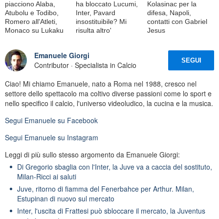
piacciono Alaba,
ha bloccato Lucumi,
Kolasinac per la
Atubolu e Todibo,
Inter, Pavard
difesa, Napoli,
Romero all'Atleti,
insostituibile? Mi
contatti con Gabriel
Monaco su Lukaku
risulta altro'
Jesus
Emanuele Giorgi
SEGUI
Contributor · Specialista in Calcio
Ciao! Mi chiamo Emanuele, nato a Roma nel 1988, cresco nel
settore dello spettacolo ma coltivo diverse passioni come lo sport e
nello specifico il calcio, l'universo videoludico, la cucina e la musica.
Segui
Emanuele
su Facebook
Segui
Emanuele
su Instagram
Leggi di più sullo stesso argomento da Emanuele Giorgi:
Di Gregorio sbaglia con l'Inter, la Juve va a caccia del sostituto,
Milan-Ricci ai saluti
Juve, ritorno di fiamma del Fenerbahce per Arthur. Milan,
Estupinan di nuovo sul mercato
Inter, l'uscita di Frattesi può sbloccare il mercato, la Juventus