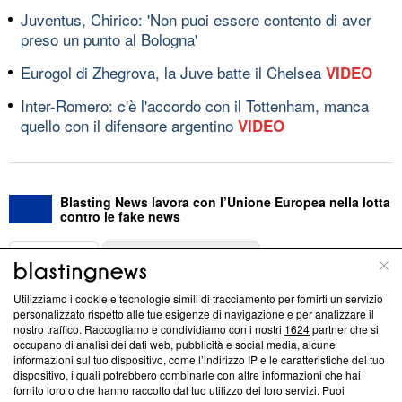
Juventus, Chirico: 'Non puoi essere contento di aver
preso un punto al Bologna'
Eurogol di Zhegrova, la Juve batte il Chelsea
VIDEO
Inter-Romero: c'è l'accordo con il Tottenham, manca
quello con il difensore argentino
VIDEO
Blasting News lavora con l’Unione Europea nella lotta
contro le fake news
ABOUT
LINEA EDITORIALE
Utilizziamo i cookie e tecnologie simili di tracciamento per fornirti un servizio
Questa sezione offre informazioni trasparenti su Blasting
personalizzato rispetto alle tue esigenze di navigazione e per analizzare il
nostro traffico. Raccogliamo e condividiamo con i nostri
1624
partner che si
News, sui nostri processi editoriali e su come ci impegniamo a
occupano di analisi dei dati web, pubblicità e social media, alcune
creare news di qualità. Inoltre, afferma la nostra aderenza a
informazioni sul tuo dispositivo, come l’indirizzo IP e le caratteristiche del tuo
‘Trust Project - News with Integrity’
Blasting News non è
dispositivo, i quali potrebbero combinarle con altre informazioni che hai
ancora membro del programma, ma ha richiesto di farne
fornito loro o che hanno raccolto dal tuo utilizzo dei loro servizi. Puoi