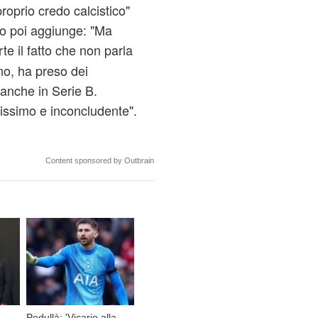
proprio credo calcistico"
ro poi aggiunge: "Ma
te il fatto che non parla
no, ha preso dei
anche in Serie B.
ntissimo e inconcludente".
Content sponsored by Outbrain
Pedullà: 'Vicario alla