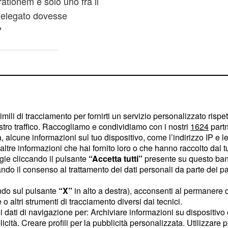
ationem e solo uno fra il
 delegato dovesse
?
imili di tracciamento per fornirti un servizio personalizzato rispe
stro traffico. Raccogliamo e condividiamo con i nostri
1624
partn
 alcune informazioni sul tuo dispositivo, come l’indirizzo IP e le 
ltre informazioni che hai fornito loro o che hanno raccolto dal tuo
ogie cliccando il pulsante
“Accetta tutti”
presente su questo ban
o il consenso al trattamento dei dati personali da parte dei par
ndo sul pulsante
“X”
in alto a destra), acconsenti al permanere 
o altri strumenti di tracciamento diversi dai tecnici.
uoi dati di navigazione per: Archiviare informazioni su dispositivo 
licità. Creare profili per la pubblicità personalizzata. Utilizzare p