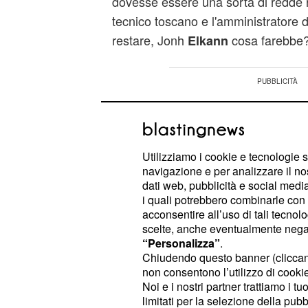
dovesse essere una sorta di redde r
tecnico toscano e l'amministratore
restare, Jonh
cosa farebbe
Elkann
Utilizziamo i cookie e tecnologie s
navigazione e per analizzare il no
dati web, pubblicità e social media,
i quali potrebbero combinarle con a
acconsentire all’uso di tali tecnol
scelte, anche eventualmente negand
“Personalizza”
.
Chiudendo questo banner (clicca
non consentono l’utilizzo di cookie 
Noi e i nostri partner trattiamo i t
limitati per la selezione della pubb