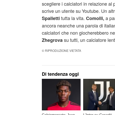
scegliere i calciatori in relazione al 
scrive un utente su Youtube. Un alt
tutta la vita.
a par
Spalletti
Comolli,
ancora neanche una parola di italia
calciatori che non giocherebbero ne
su tutti, un calciatore le
Zhegrova
© RIPRODUZIONE VIETATA
Di tendenza oggi
Calciomercato: Juve-
L'Inter su Casadó,