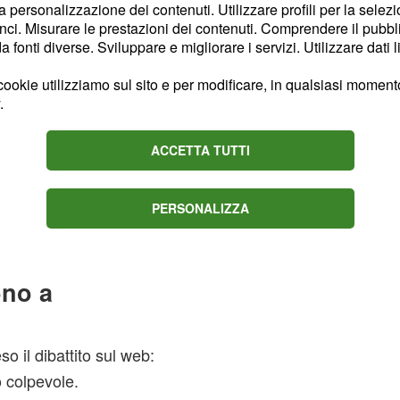
legato di
parlerei
Exor
la personalizzazione dei contenuti. Utilizzare profili per la selez
ci. Misurare le prestazioni dei contenuti. Comprendere il pubblic
he
non è una
Spalletti
fonti diverse. Sviluppare e migliorare i servizi. Utilizzare dati l
delle indicazioni precise
i: "Non vuoi lavorare con
ookie utilizziamo sul sito e per modificare, in qualsiasi momento,
.
 del contratto" e gli
il quale mi
Spalletti,
ACCETTA TUTTI
ori da dover comprare la
i: "Non vuoi lavorare con
del contratto" e gli
PERSONALIZZA
".
i via tutti e due
ono a
 il dibattito sul web:
o colpevole.