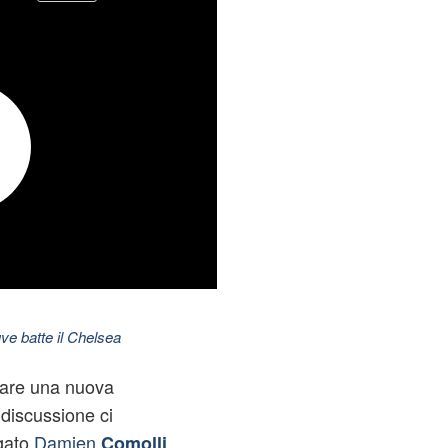
ve batte il Chelsea
rare una nuova
 discussione ci
egato
Damien
Comolli