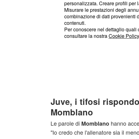
Beh, se io fossi l'amministratore de
personalizzata. Creare profili per 
Misurare le prestazioni degli annun
con
il quale mi direbbe c
Comolli,
combinazione di dati provenienti da 
sua scelta e che gli sono state date 
contenuti.
per il mercato. A quel punto gli dire
Per conoscere nel dettaglio quali c
consultare la nostra
Cookie Policy
il toscano? Bene, lasciami qui i soldi
stringerei la mano. Poi parlerei con
direbbe che ha già in testa i giocat
prossima estate. Allora gli chiedere
Bene, lasciami qui i soldi 
Comolli?
stringerei la mano.
Insomma mandere
Juve, i tifosi rispond
Momblano
Le parole di
hanno acceso
Momblano
"Io credo che l'allenatore sia il men