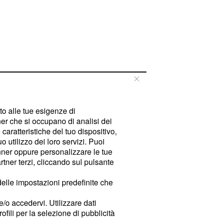
tto alle tue esigenze di
er che si occupano di analisi dei
caratteristiche del tuo dispositivo,
 utilizzo dei loro servizi. Puoi
ner oppure personalizzare le tue
tner terzi, cliccando sul pulsante
delle impostazioni predefinite che
e/o accedervi. Utilizzare dati
rofili per la selezione di pubblicità