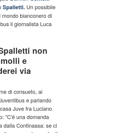
no
Un possibile
Spalletti
.
el mondo bianconero di
ibus il giornalista Luca
palletti non
molli e
erei via
me di consueto, ai
 Juventibus e parlando
casa Juve fra Luciano
o: "C'é una domanda
a dalla Continassa: se ci