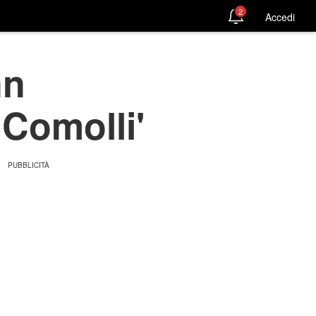
2
Accedi
nn
 Comolli'