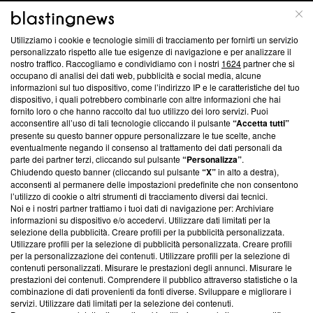
Questa sezione offre informazioni trasparenti su Blasting
Utilizziamo i cookie e tecnologie simili di tracciamento per fornirti un servizio
News, sui nostri processi editoriali e su come ci impegniamo a
personalizzato rispetto alle tue esigenze di navigazione e per analizzare il
creare news di qualità. Inoltre, afferma la nostra aderenza a
nostro traffico. Raccogliamo e condividiamo con i nostri
1624
partner che si
‘Trust Project - News with Integrity’
Blasting News non è
occupano di analisi dei dati web, pubblicità e social media, alcune
informazioni sul tuo dispositivo, come l’indirizzo IP e le caratteristiche del tuo
ancora membro del programma, ma ha richiesto di farne
dispositivo, i quali potrebbero combinarle con altre informazioni che hai
parte; Trust Project non ha ancora effettuato una verifica di
fornito loro o che hanno raccolto dal tuo utilizzo dei loro servizi. Puoi
conformità agli standard.
acconsentire all’uso di tali tecnologie cliccando il pulsante
“Accetta tutti”
presente su questo banner oppure personalizzare le tue scelte, anche
Su di noi
eventualmente negando il consenso al trattamento dei dati personali da
parte dei partner terzi, cliccando sul pulsante
“Personalizza”
.
Team editoriale
Chiudendo questo banner (cliccando sul pulsante
“X”
in alto a destra),
acconsenti al permanere delle impostazioni predefinite che non consentono
Corporate
l’utilizzo di cookie o altri strumenti di tracciamento diversi dai tecnici.
Noi e i nostri partner trattiamo i tuoi dati di navigazione per: Archiviare
Redazione
informazioni su dispositivo e/o accedervi. Utilizzare dati limitati per la
selezione della pubblicità. Creare profili per la pubblicità personalizzata.
Informativa Privacy
Utilizzare profili per la selezione di pubblicità personalizzata. Creare profili
per la personalizzazione dei contenuti. Utilizzare profili per la selezione di
Cookie Policy
contenuti personalizzati. Misurare le prestazioni degli annunci. Misurare le
prestazioni dei contenuti. Comprendere il pubblico attraverso statistiche o la
combinazione di dati provenienti da fonti diverse. Sviluppare e migliorare i
Blasting SA, IDI CHE-247.845.224, Via Carlo Frasca, 3 - 6900
servizi. Utilizzare dati limitati per la selezione dei contenuti.
Lugano (Svizzera) Tel:
+39 0690258937