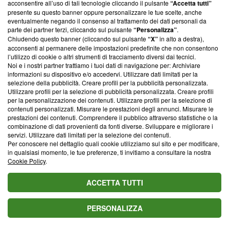
acconsentire all’uso di tali tecnologie cliccando il pulsante
“Accetta tutti”
Crotone, stop alla
Corpo carbonizzato
Calabria, Terremoto:
presente su questo banner oppure personalizzare le tue scelte, anche
fornitura idrica:
trovato in un’auto a
registrata scossa 3.5
eventualmente negando il consenso al trattamento dei dati personali da
possibili disagi nella
Ricadi: morto un
nel territorio di Celico
parte dei partner terzi, cliccando sul pulsante
“Personalizza”
.
notte tra il 6 e il 7
anziano di 81 anni
Chiudendo questo banner (cliccando sul pulsante
“X”
in alto a destra),
agosto
acconsenti al permanere delle impostazioni predefinite che non consentono
l’utilizzo di cookie o altri strumenti di tracciamento diversi dai tecnici.
Noi e i nostri partner trattiamo i tuoi dati di navigazione per: Archiviare
Monica Penzo
informazioni su dispositivo e/o accedervi. Utilizzare dati limitati per la
SEGUI
Contributor
selezione della pubblicità. Creare profili per la pubblicità personalizzata.
Utilizzare profili per la selezione di pubblicità personalizzata. Creare profili
Scrittura e social sono il mio pane quotidiano..
per la personalizzazione dei contenuti. Utilizzare profili per la selezione di
contenuti personalizzati. Misurare le prestazioni degli annunci. Misurare le
Segui
Monica
su Facebook
prestazioni dei contenuti. Comprendere il pubblico attraverso statistiche o la
combinazione di dati provenienti da fonti diverse. Sviluppare e migliorare i
Leggi di più sullo stesso argomento da Monica Penzo:
servizi. Utilizzare dati limitati per la selezione dei contenuti.
Per conoscere nel dettaglio quali cookie utilizziamo sul sito e per modificare,
Cupcake americani decorati con la crema al burro
in qualsiasi momento, le tue preferenze, ti invitiamo a consultare la nostra
A luglio è prevista l'erogazione del bonus 200 euro per
Cookie Policy
.
lavoratori dipendenti e pensionati
ACCETTA TUTTI
Beautiful: Wyatt e Katie, amanti o fidanzati?
PERSONALIZZA