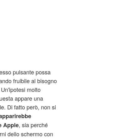
stesso pulsante possa
tando fruibile al bisogno
 Un'ipotesi molto
uesta appare una
. Di fatto però, non si
àapparirebbe
, sia perché
le Apple
erni dello schermo con