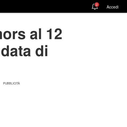
2
Accedi
ors al 12
 data di