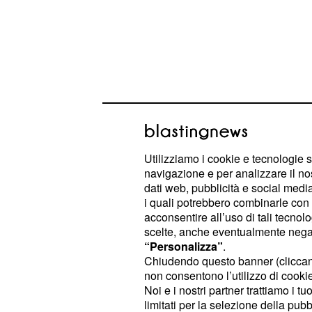
Utilizziamo i cookie e tecnologie s
navigazione e per analizzare il no
Ad essere particolarmente delusi s
dati web, pubblicità e social media,
speravano di poter vedere a breve 
i quali potrebbero combinarle con a
, slittata 
acconsentire all’uso di tali tecnol
del nuovo Macbook Pro
scelte, anche eventualmente negand
destinarsi (sebbene ora si parli di 
“Personalizza”
.
specifica schedulata entro la fine d
Chiudendo questo banner (clicca
non consentono l’utilizzo di cookie 
Fatta questa premessa sulla data di u
Noi e i nostri partner trattiamo i t
torniamo ad occuparci di
p
iPhone
7
limitati per la selezione della pubb