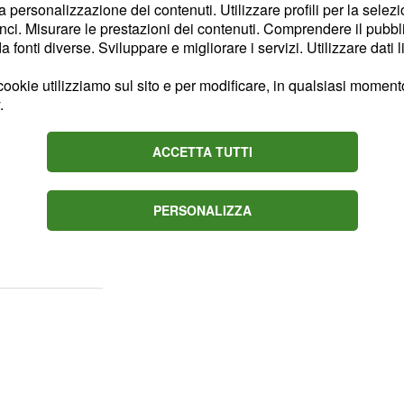
con il nuovo
smartphone
.
la personalizzazione dei contenuti. Utilizzare profili per la selez
ci. Misurare le prestazioni dei contenuti. Comprendere il pubblic
fonti diverse. Sviluppare e migliorare i servizi. Utilizzare dati l
, ecco le
ookie utilizziamo sul sito e per modificare, in qualsiasi momento,
.
 riguardanti
l'hardware
sante"
"
home button
ACCETTA TUTTI
 pubblico. Il tasto
co, garantendo nuove
PERSONALIZZA
lizzo del sistema operativo
oni di terze parti.