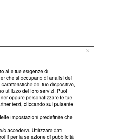
tto alle tue esigenze di
er che si occupano di analisi dei
caratteristiche del tuo dispositivo,
 utilizzo dei loro servizi. Puoi
ner oppure personalizzare le tue
tner terzi, cliccando sul pulsante
delle impostazioni predefinite che
e/o accedervi. Utilizzare dati
rofili per la selezione di pubblicità