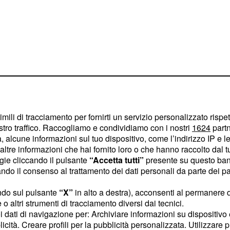
imili di tracciamento per fornirti un servizio personalizzato rispe
stro traffico. Raccogliamo e condividiamo con i nostri
1624
partn
ono coloro che
 alcune informazioni sul tuo dispositivo, come l’indirizzo IP e le 
anche la
presentazione
ltre informazioni che hai fornito loro o che hanno raccolto dal tuo
invece a data da
ogie cliccando il pulsante
“Accetta tutti”
presente su questo ban
o il consenso al trattamento dei dati personali da parte dei par
una presentazione
el prossimo autunno).
ndo sul pulsante
“X”
in alto a destra), acconsenti al permanere 
o altri strumenti di tracciamento diversi dai tecnici.
scitadei futuriprodotti,
uoi dati di navigazione per: Archiviare informazioni su dispositivo 
er vedereinsieme quali
licità. Creare profili per la pubblicità personalizzata. Utilizzare p