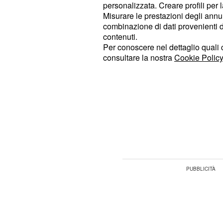
sono le possibilità novità in arrivo 
personalizzata. Creare profili per 
Misurare le prestazioni degli annun
combinazione di dati provenienti da 
Apple iPhone 7 e Plus
contenuti.
ultime novità
Per conoscere nel dettaglio quali c
consultare la nostra
Cookie Policy
Tra le anticipazioni più interessanti
, quelle sul pul
del nuovo iPhone 7
sembrano avere maggiore presa tra il
potrebbe diventare sensibile al toc
interessanti funzionalità sia nell'uti
che per quanto concerne le applicazi