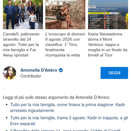
Canale5, palinsesto
L'oroscopo di domani
Kasia Niewiadoma
stravolto dal 24
8 agosto 2026 con
doma il Mont
agosto: Tutto per la
classifica: 1ﾟToro,
Ventoux: tappa e
mia famiglia e Far
finalmente
maglia in un finale da
Away spostati
riconquista la vetta
brividi al Tour
Antonella D'Amico
SEGUI
Contributor
.
Leggi di più sullo stesso argomento da Antonella D'Amico:
Tutto per la mia famiglia, come finisce la prima stagione: Kadir
arrestato ingiustamente
Tutto per la mia famiglia, trama 3 agosto: Kadir in trappola, a gli
Eren separati
Il Paradiso delle signore 11, cosa succede: l'addio di Camilli,