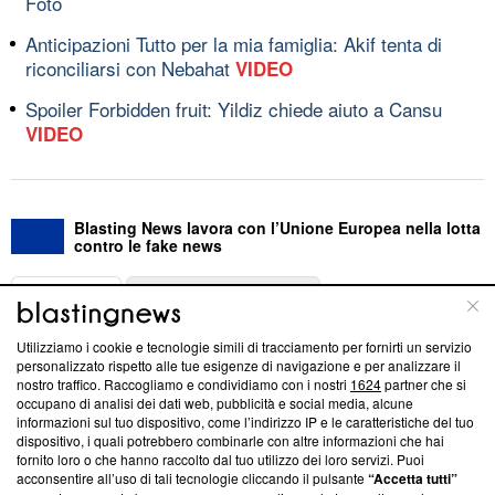
Foto
Anticipazioni Tutto per la mia famiglia: Akif tenta di
riconciliarsi con Nebahat
VIDEO
Spoiler Forbidden fruit: Yildiz chiede aiuto a Cansu
VIDEO
Blasting News lavora con l’Unione Europea nella lotta
contro le fake news
ABOUT
LINEA EDITORIALE
Utilizziamo i cookie e tecnologie simili di tracciamento per fornirti un servizio
Questa sezione offre informazioni trasparenti su Blasting
personalizzato rispetto alle tue esigenze di navigazione e per analizzare il
nostro traffico. Raccogliamo e condividiamo con i nostri
1624
partner che si
News, sui nostri processi editoriali e su come ci impegniamo a
occupano di analisi dei dati web, pubblicità e social media, alcune
creare news di qualità. Inoltre, afferma la nostra aderenza a
informazioni sul tuo dispositivo, come l’indirizzo IP e le caratteristiche del tuo
‘Trust Project - News with Integrity’
Blasting News non è
dispositivo, i quali potrebbero combinarle con altre informazioni che hai
ancora membro del programma, ma ha richiesto di farne
fornito loro o che hanno raccolto dal tuo utilizzo dei loro servizi. Puoi
parte; Trust Project non ha ancora effettuato una verifica di
acconsentire all’uso di tali tecnologie cliccando il pulsante
“Accetta tutti”