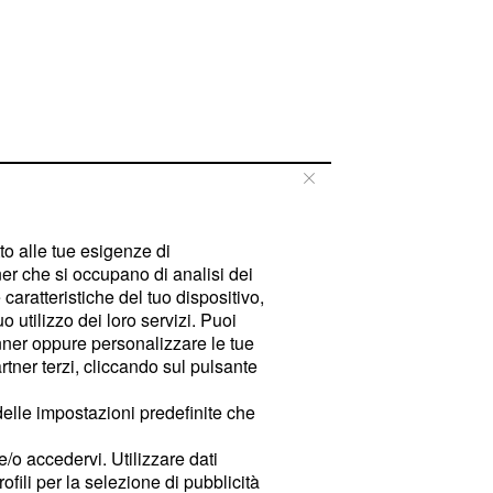
tto alle tue esigenze di
er che si occupano di analisi dei
caratteristiche del tuo dispositivo,
 utilizzo dei loro servizi. Puoi
ner oppure personalizzare le tue
tner terzi, cliccando sul pulsante
delle impostazioni predefinite che
e/o accedervi. Utilizzare dati
rofili per la selezione di pubblicità