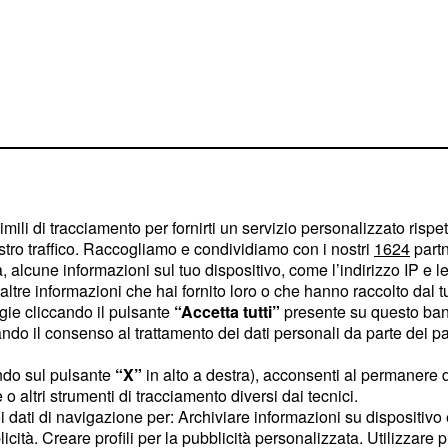
imili di tracciamento per fornirti un servizio personalizzato rispe
stro traffico. Raccogliamo e condividiamo con i nostri
1624
partn
 alcune informazioni sul tuo dispositivo, come l’indirizzo IP e le 
ltre informazioni che hai fornito loro o che hanno raccolto dal tuo
ogie cliccando il pulsante
“Accetta tutti”
presente su questo ban
o il consenso al trattamento dei dati personali da parte dei par
ndo sul pulsante
“X”
in alto a destra), acconsenti al permanere 
o altri strumenti di tracciamento diversi dai tecnici.
uoi dati di navigazione per: Archiviare informazioni su dispositivo 
licità. Creare profili per la pubblicità personalizzata. Utilizzare p