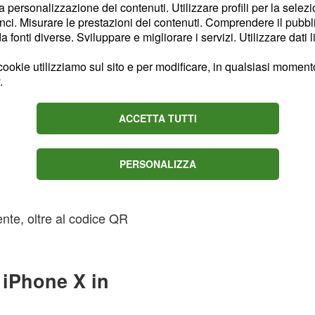
la personalizzazione dei contenuti. Utilizzare profili per la selez
ci. Misurare le prestazioni dei contenuti. Comprendere il pubblic
fonti diverse. Sviluppare e migliorare i servizi. Utilizzare dati l
i d’un
escono
iPhone
ookie utilizziamo sul sito e per modificare, in qualsiasi momento,
sono stati addirittura
.
i dai dipendenti. Questa
– che su YouTube è stato
ACCETTA TUTTI
tica – è diventato virale,
ne la rimozione. Il
PERSONALIZZA
 nel filmato
i prodotti che l’azienda
nte, oltre al codice QR
 iPhone X in