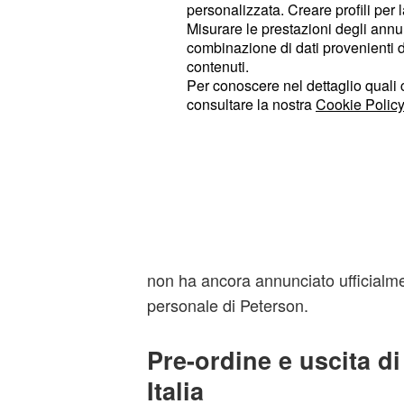
personalizzata. Creare profili per 
Misurare le prestazioni degli annun
combinazione di dati provenienti da 
contenuti.
Non è la prima volta che
le immagin
Per conoscere nel dettaglio quali c
dal campus di Cupertino: in passato 
consultare la nostra
Cookie Policy
trovati degli smartphone dimenticat
volta, però, il video della ragazza 
subito ripreso dalla stampa specialis
prima che
riuscisse a chieder
Apple
danno è stato tanto più grave perché
comparirebbero dei nomi in codice d
non ha ancora annunciato ufficialme
personale di Peterson.
Pre-ordine e uscita di
Italia