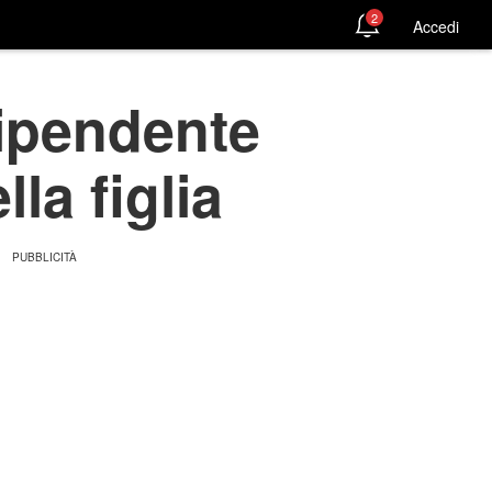
2
Accedi
dipendente
la figlia