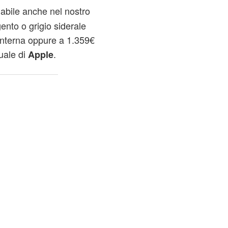
abile anche nel nostro
ento o grigio siderale
interna oppure a 1.359€
uale di
.
Apple