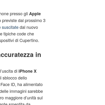
phone presso gli
Apple
no previste dal prossimo 3
 suscitate
dal nuovo
e tipiche code che
spositivi di Cupertino.
accuratezza in
l’uscita di
iPhone X
i sblocco dello
 Face ID, ha alimentato
à delle immagini sarebbe
ro maggiore d’unità sul
ente smentita da