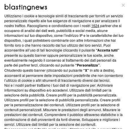
ABOUT
LINEA EDITORIALE
Utilizziamo i cookie e tecnologie simili di tracciamento per fornirti un servizio
Questa sezione offre informazioni trasparenti su Blasting
personalizzato rispetto alle tue esigenze di navigazione e per analizzare il
nostro traffico. Raccogliamo e condividiamo con i nostri
1624
partner che si
News, sui nostri processi editoriali e su come ci impegniamo a
occupano di analisi dei dati web, pubblicità e social media, alcune
creare news di qualità. Inoltre, afferma la nostra aderenza a
informazioni sul tuo dispositivo, come l’indirizzo IP e le caratteristiche del tuo
‘Trust Project - News with Integrity’
Blasting News non è
dispositivo, i quali potrebbero combinarle con altre informazioni che hai
ancora membro del programma, ma ha richiesto di farne
fornito loro o che hanno raccolto dal tuo utilizzo dei loro servizi. Puoi
parte; Trust Project non ha ancora effettuato una verifica di
acconsentire all’uso di tali tecnologie cliccando il pulsante
“Accetta tutti”
conformità agli standard.
presente su questo banner oppure personalizzare le tue scelte, anche
eventualmente negando il consenso al trattamento dei dati personali da
parte dei partner terzi, cliccando sul pulsante
“Personalizza”
.
Su di noi
Chiudendo questo banner (cliccando sul pulsante
“X”
in alto a destra),
acconsenti al permanere delle impostazioni predefinite che non consentono
Team editoriale
l’utilizzo di cookie o altri strumenti di tracciamento diversi dai tecnici.
Noi e i nostri partner trattiamo i tuoi dati di navigazione per: Archiviare
Corporate
informazioni su dispositivo e/o accedervi. Utilizzare dati limitati per la
selezione della pubblicità. Creare profili per la pubblicità personalizzata.
Redazione
Utilizzare profili per la selezione di pubblicità personalizzata. Creare profili
per la personalizzazione dei contenuti. Utilizzare profili per la selezione di
Informativa Privacy
contenuti personalizzati. Misurare le prestazioni degli annunci. Misurare le
prestazioni dei contenuti. Comprendere il pubblico attraverso statistiche o la
Cookie Policy
combinazione di dati provenienti da fonti diverse. Sviluppare e migliorare i
servizi. Utilizzare dati limitati per la selezione dei contenuti.
Blasting SA, IDI CHE-247.845.224, Via Carlo Frasca, 3 - 6900