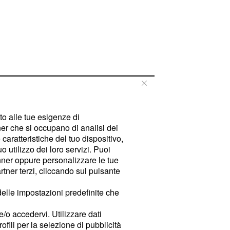
tto alle tue esigenze di
er che si occupano di analisi dei
caratteristiche del tuo dispositivo,
 utilizzo dei loro servizi. Puoi
ner oppure personalizzare le tue
tner terzi, cliccando sul pulsante
delle impostazioni predefinite che
e/o accedervi. Utilizzare dati
rofili per la selezione di pubblicità