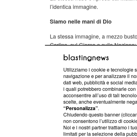
l’identica immagine.
Siamo nelle mani di Dio
La stessa immagine, a mezzo busto
Carlino
sul Giorno e sulla Nazione: l
,
allegoricamente al dito puntato vers
che dice al Papa sorridente: "Siamo 
Utilizziamo i cookie e tecnologie s
navigazione e per analizzare il no
L’emblematica foto è trattata diver
dati web, pubblicità e social media,
Didascalia: "Napolitano al Papa: cli
i quali potrebbero combinarle con a
sotto è accostata un’altra didascalia
acconsentire all’uso di tali tecnol
scelte, anche eventualmente negand
attacca ma il Colle sta a guardare”.
“Personalizza”
.
Chiudendo questo banner (clicca
Il Secolo XIX sceglie la foto di Fran
non consentono l’utilizzo di cookie 
scende dall’auto personale e informa: 
Noi e i nostri partner trattiamo i t
Colle per parlare di povertà”.
limitati per la selezione della pubb