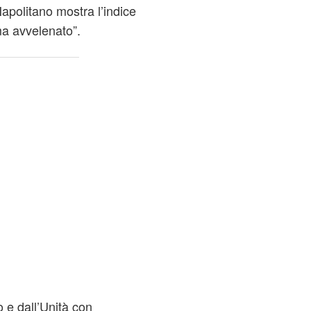
apolitano mostra l’indice
ima avvelenato”.
o e dall’Unità con