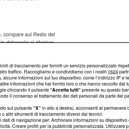
, compare sul Resto del
a didascalia si riferisce
o il cielo da Napolitano
nelle mani di Dio”.
imili di tracciamento per fornirti un servizio personalizzato rispe
stro traffico. Raccogliamo e condividiamo con i nostri
1624
partn
samente dal Gazzettino.
 alcune informazioni sul tuo dispositivo, come l’indirizzo IP e le 
ma avvelenato”. E subito
ltre informazioni che hai fornito loro o che hanno raccolto dal tuo
 avvelenata: "Il Pdl
ogie cliccando il pulsante
“Accetta tutti”
presente su questo ban
o il consenso al trattamento dei dati personali da parte dei par
ndo sul pulsante
“X”
in alto a destra), acconsenti al permanere 
cesco di spalle, mentre
o altri strumenti di tracciamento diversi dai tecnici.
"Il papa in utilitaria al
uoi dati di navigazione per: Archiviare informazioni su dispositivo 
licità. Creare profili per la pubblicità personalizzata. Utilizzare p