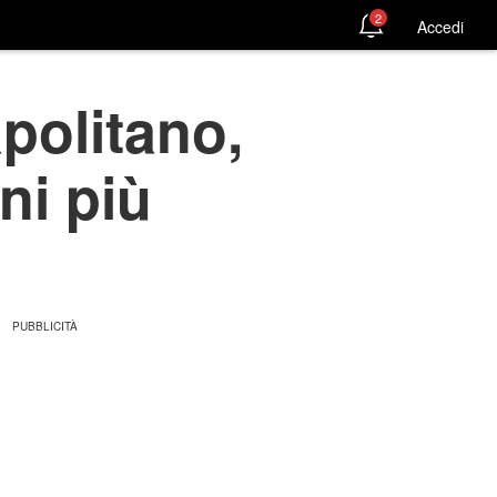
2
Accedi
politano,
ni più