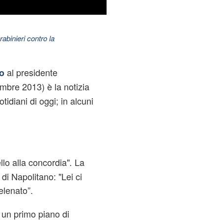
abinieri contro la
al presidente
o
embre 2013) è la notizia
tidiani di oggi; in alcuni
llo alla concordia"
La
.
di Napolitano: "Lei ci
elenato”.
 un primo piano di