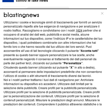
contro le fake news
ABOUT
LINEA EDITORIALE
Utilizziamo i cookie e tecnologie simili di tracciamento per fornirti un servizio
Questa sezione offre informazioni trasparenti su Blasting
personalizzato rispetto alle tue esigenze di navigazione e per analizzare il
nostro traffico. Raccogliamo e condividiamo con i nostri
1624
partner che si
News, sui nostri processi editoriali e su come ci impegniamo a
occupano di analisi dei dati web, pubblicità e social media, alcune
creare news di qualità. Inoltre, afferma la nostra aderenza a
informazioni sul tuo dispositivo, come l’indirizzo IP e le caratteristiche del tuo
‘Trust Project - News with Integrity’
Blasting News non è
dispositivo, i quali potrebbero combinarle con altre informazioni che hai
ancora membro del programma, ma ha richiesto di farne
fornito loro o che hanno raccolto dal tuo utilizzo dei loro servizi. Puoi
parte; Trust Project non ha ancora effettuato una verifica di
acconsentire all’uso di tali tecnologie cliccando il pulsante
“Accetta tutti”
conformità agli standard.
presente su questo banner oppure personalizzare le tue scelte, anche
eventualmente negando il consenso al trattamento dei dati personali da
parte dei partner terzi, cliccando sul pulsante
“Personalizza”
.
Su di noi
Chiudendo questo banner (cliccando sul pulsante
“X”
in alto a destra),
acconsenti al permanere delle impostazioni predefinite che non consentono
Team editoriale
l’utilizzo di cookie o altri strumenti di tracciamento diversi dai tecnici.
Noi e i nostri partner trattiamo i tuoi dati di navigazione per: Archiviare
Corporate
informazioni su dispositivo e/o accedervi. Utilizzare dati limitati per la
selezione della pubblicità. Creare profili per la pubblicità personalizzata.
Redazione
Utilizzare profili per la selezione di pubblicità personalizzata. Creare profili
per la personalizzazione dei contenuti. Utilizzare profili per la selezione di
Informativa Privacy
contenuti personalizzati. Misurare le prestazioni degli annunci. Misurare le
prestazioni dei contenuti. Comprendere il pubblico attraverso statistiche o la
Cookie Policy