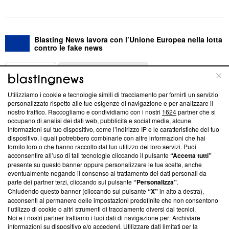
Blasting News lavora con l’Unione Europea nella lotta
contro le fake news
ABOUT
LINEA EDITORIALE
Utilizziamo i cookie e tecnologie simili di tracciamento per fornirti un servizio
Questa sezione offre informazioni trasparenti su Blasting
personalizzato rispetto alle tue esigenze di navigazione e per analizzare il
nostro traffico. Raccogliamo e condividiamo con i nostri
1624
partner che si
News, sui nostri processi editoriali e su come ci impegniamo a
occupano di analisi dei dati web, pubblicità e social media, alcune
creare news di qualità. Inoltre, afferma la nostra aderenza a
informazioni sul tuo dispositivo, come l’indirizzo IP e le caratteristiche del tuo
‘Trust Project - News with Integrity’
Blasting News non è
dispositivo, i quali potrebbero combinarle con altre informazioni che hai
ancora membro del programma, ma ha richiesto di farne
fornito loro o che hanno raccolto dal tuo utilizzo dei loro servizi. Puoi
parte; Trust Project non ha ancora effettuato una verifica di
acconsentire all’uso di tali tecnologie cliccando il pulsante
“Accetta tutti”
conformità agli standard.
presente su questo banner oppure personalizzare le tue scelte, anche
eventualmente negando il consenso al trattamento dei dati personali da
parte dei partner terzi, cliccando sul pulsante
“Personalizza”
.
Su di noi
Chiudendo questo banner (cliccando sul pulsante
“X”
in alto a destra),
acconsenti al permanere delle impostazioni predefinite che non consentono
Team editoriale
l’utilizzo di cookie o altri strumenti di tracciamento diversi dai tecnici.
Noi e i nostri partner trattiamo i tuoi dati di navigazione per: Archiviare
Corporate
informazioni su dispositivo e/o accedervi. Utilizzare dati limitati per la