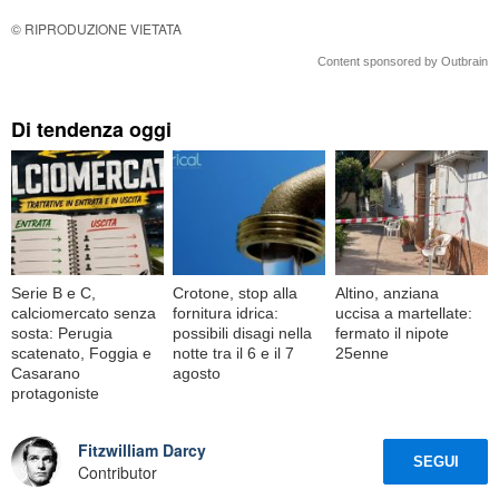
© RIPRODUZIONE VIETATA
Content sponsored by Outbrain
Di tendenza oggi
Serie B e C,
Crotone, stop alla
Altino, anziana
calciomercato senza
fornitura idrica:
uccisa a martellate:
sosta: Perugia
possibili disagi nella
fermato il nipote
scatenato, Foggia e
notte tra il 6 e il 7
25enne
Casarano
agosto
protagoniste
Fitzwilliam Darcy
SEGUI
Contributor