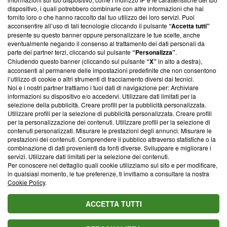
‘Trust Project - News with Integrity’
Blasting News non è
dispositivo, i quali potrebbero combinarle con altre informazioni che hai
ancora membro del programma, ma ha richiesto di farne
fornito loro o che hanno raccolto dal tuo utilizzo dei loro servizi. Puoi
parte; Trust Project non ha ancora effettuato una verifica di
acconsentire all’uso di tali tecnologie cliccando il pulsante
“Accetta tutti”
conformità agli standard.
presente su questo banner oppure personalizzare le tue scelte, anche
eventualmente negando il consenso al trattamento dei dati personali da
parte dei partner terzi, cliccando sul pulsante
“Personalizza”
.
Su di noi
Chiudendo questo banner (cliccando sul pulsante
“X”
in alto a destra),
acconsenti al permanere delle impostazioni predefinite che non consentono
Team editoriale
l’utilizzo di cookie o altri strumenti di tracciamento diversi dai tecnici.
Noi e i nostri partner trattiamo i tuoi dati di navigazione per: Archiviare
Corporate
informazioni su dispositivo e/o accedervi. Utilizzare dati limitati per la
selezione della pubblicità. Creare profili per la pubblicità personalizzata.
Redazione
Utilizzare profili per la selezione di pubblicità personalizzata. Creare profili
per la personalizzazione dei contenuti. Utilizzare profili per la selezione di
Informativa Privacy
contenuti personalizzati. Misurare le prestazioni degli annunci. Misurare le
prestazioni dei contenuti. Comprendere il pubblico attraverso statistiche o la
Cookie Policy
combinazione di dati provenienti da fonti diverse. Sviluppare e migliorare i
servizi. Utilizzare dati limitati per la selezione dei contenuti.
Blasting SA, IDI CHE-247.845.224, Via Carlo Frasca, 3 - 6900
Per conoscere nel dettaglio quali cookie utilizziamo sul sito e per modificare,
Lugano (Svizzera) Tel:
+39 0690258937
in qualsiasi momento, le tue preferenze, ti invitiamo a consultare la nostra
Cookie Policy
.
© 2026 Blasting News
ACCETTA TUTTI