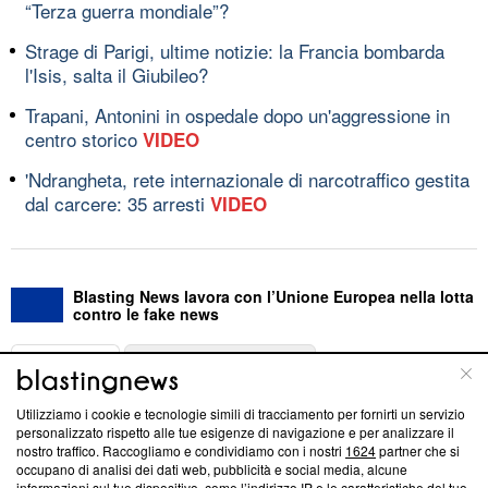
“Terza guerra mondiale”?
Strage di Parigi, ultime notizie: la Francia bombarda
l'Isis, salta il Giubileo?
Trapani, Antonini in ospedale dopo un'aggressione in
centro storico
VIDEO
'Ndrangheta, rete internazionale di narcotraffico gestita
dal carcere: 35 arresti
VIDEO
Blasting News lavora con l’Unione Europea nella lotta
contro le fake news
ABOUT
LINEA EDITORIALE
Utilizziamo i cookie e tecnologie simili di tracciamento per fornirti un servizio
Questa sezione offre informazioni trasparenti su Blasting
personalizzato rispetto alle tue esigenze di navigazione e per analizzare il
nostro traffico. Raccogliamo e condividiamo con i nostri
1624
partner che si
News, sui nostri processi editoriali e su come ci impegniamo a
occupano di analisi dei dati web, pubblicità e social media, alcune
creare news di qualità. Inoltre, afferma la nostra aderenza a
informazioni sul tuo dispositivo, come l’indirizzo IP e le caratteristiche del tuo