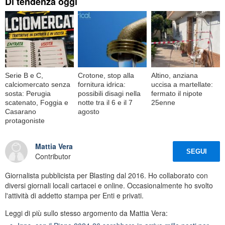
Di tendenza oggi
Serie B e C,
Crotone, stop alla
Altino, anziana
calciomercato senza
fornitura idrica:
uccisa a martellate:
sosta: Perugia
possibili disagi nella
fermato il nipote
scatenato, Foggia e
notte tra il 6 e il 7
25enne
Casarano
agosto
protagoniste
Mattia Vera
SEGUI
Contributor
Giornalista pubblicista per Blasting dal 2016. Ho collaborato con
diversi giornali locali cartacei e online. Occasionalmente ho svolto
l'attività di addetto stampa per Enti e privati.
Leggi di più sullo stesso argomento da Mattia Vera: