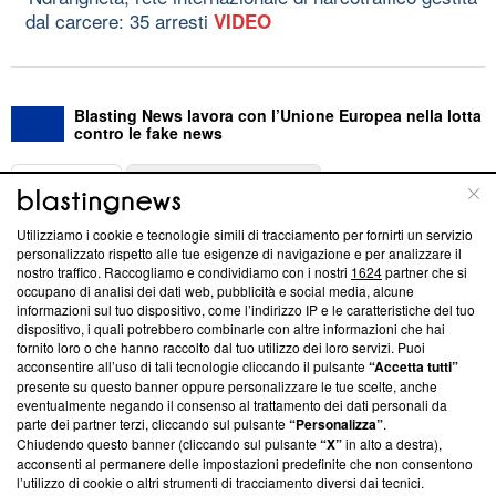
dal carcere: 35 arresti
VIDEO
Blasting News lavora con l’Unione Europea nella lotta
contro le fake news
ABOUT
LINEA EDITORIALE
Utilizziamo i cookie e tecnologie simili di tracciamento per fornirti un servizio
Questa sezione offre informazioni trasparenti su Blasting
personalizzato rispetto alle tue esigenze di navigazione e per analizzare il
nostro traffico. Raccogliamo e condividiamo con i nostri
1624
partner che si
News, sui nostri processi editoriali e su come ci impegniamo a
occupano di analisi dei dati web, pubblicità e social media, alcune
creare news di qualità. Inoltre, afferma la nostra aderenza a
informazioni sul tuo dispositivo, come l’indirizzo IP e le caratteristiche del tuo
‘Trust Project - News with Integrity’
Blasting News non è
dispositivo, i quali potrebbero combinarle con altre informazioni che hai
ancora membro del programma, ma ha richiesto di farne
fornito loro o che hanno raccolto dal tuo utilizzo dei loro servizi. Puoi
parte; Trust Project non ha ancora effettuato una verifica di
acconsentire all’uso di tali tecnologie cliccando il pulsante
“Accetta tutti”
conformità agli standard.
presente su questo banner oppure personalizzare le tue scelte, anche
eventualmente negando il consenso al trattamento dei dati personali da
parte dei partner terzi, cliccando sul pulsante
“Personalizza”
.
Su di noi
Chiudendo questo banner (cliccando sul pulsante
“X”
in alto a destra),
acconsenti al permanere delle impostazioni predefinite che non consentono
Team editoriale
l’utilizzo di cookie o altri strumenti di tracciamento diversi dai tecnici.