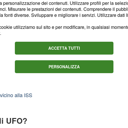
a Marden Park a
UFO
la personalizzazione dei contenuti. Utilizzare profili per la selez
ci. Misurare le prestazioni dei contenuti. Comprendere il pubblic
fonti diverse. Sviluppare e migliorare i servizi. Utilizzare dati l
in questa zona
xpress
no stati due
ookie utilizziamo sul sito e per modificare, in qualsiasi momento,
 nel 2015. Questa
.
ere di cose, poiché la
ACCETTA TUTTI
 da una strega che venne
otati dalla gente delle
PERSONALIZZA
nti si sono protratti per
vicino alla ISS
li UFO?