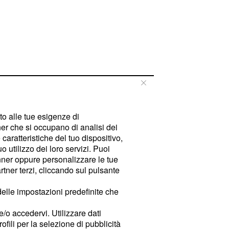
tto alle tue esigenze di
er che si occupano di analisi dei
caratteristiche del tuo dispositivo,
 utilizzo dei loro servizi. Puoi
ner oppure personalizzare le tue
tner terzi, cliccando sul pulsante
delle impostazioni predefinite che
e/o accedervi. Utilizzare dati
rofili per la selezione di pubblicità