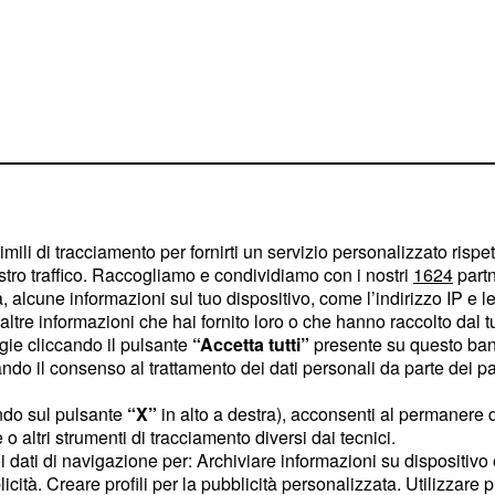
imili di tracciamento per fornirti un servizio personalizzato rispe
o il territorio del
stro traffico. Raccogliamo e condividiamo con i nostri
1624
partn
stamenti della lista:
 alcune informazioni sul tuo dispositivo, come l’indirizzo IP e le 
ltre informazioni che hai fornito loro o che hanno raccolto dal tuo
 scorso marzo, ma una
ogie cliccando il pulsante
“Accetta tutti”
presente su questo ban
o il consenso al trattamento dei dati personali da parte dei par
l luogo non trovarono
mento venne dichiarato
ndo sul pulsante
“X”
in alto a destra), acconsenti al permanere 
o altri strumenti di tracciamento diversi dai tecnici.
uoi dati di navigazione per: Archiviare informazioni su dispositivo 
di quella zona hanno
licità. Creare profili per la pubblicità personalizzata. Utilizzare p