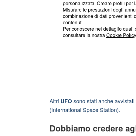
giurato di aver visto atterrare un
personalizzata. Creare profili per 
Nelson.
Misurare le prestazioni degli annun
combinazione di dati provenienti da 
Pendle Hill: come riporta il
The E
contenuti.
situata ad est di Lancashire ci so
Per conoscere nel dettaglio quali c
avvistamenti, uno nel 2014.e uno
consultare la nostra
Cookie Policy
località non è nuova a questo gen
leggenda narra che sia infestata
messa a rogo nel 1612.
Buckshaw Village: qui sono stati n
strane luci nel cielo; gli avvistame
tutto l'anno.
Altri
sono stati anche avvistati 
UFO
(International Space Station).
Dobbiamo credere ag