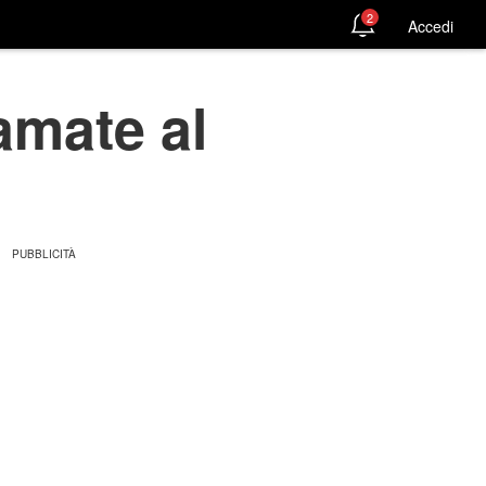
2
Accedi
iamate al