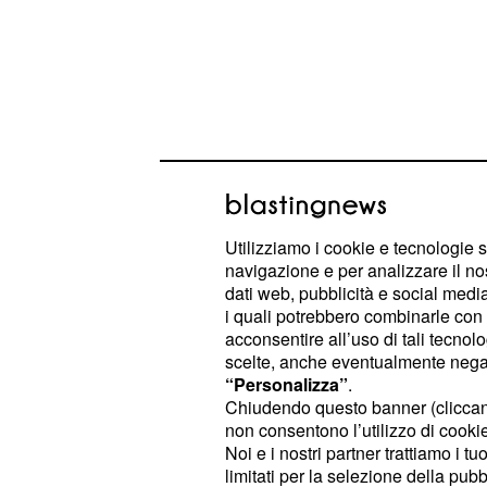
Il 999 e gli UFO
Utilizziamo i cookie e tecnologie s
Agli
sembra piacere davvero tant
UFO
navigazione e per analizzare il no
Lancashire; ecco i primi quattro avvi
dati web, pubblicità e social media,
i quali potrebbero combinarle con a
Accrington: l'
fu avvistato lo
UFO
acconsentire all’uso di tali tecnol
scelte, anche eventualmente negand
volta che gli agenti arrivarano su
“Personalizza”
.
nulla di anomalo; questo avvista
Chiudendo questo banner (clicca
una bufala.
non consentono l’utilizzo di cookie 
Noi e i nostri partner trattiamo i t
Marsden Park: parecchi abitanti 
limitati per la selezione della pubb