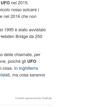
e
nel 2015.
UFO
eicolo rosso solcare i
re nel 2016 che non
l 1995 è stato avvistato
di Hebden Bridge da 250
ogo delle chiamate, per
one, poiché gli
UFO
i cosa.
In Inghilterra
stati
, ma cosa saranno
Content sponsored by Outbrain