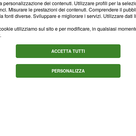
no riusciti a portare via
la personalizzazione dei contenuti. Utilizzare profili per la selez
ci. Misurare le prestazioni dei contenuti. Comprendere il pubblic
he la modalità con cui si
fonti diverse. Sviluppare e migliorare i servizi. Utilizzare dati l
lfattori, dopo essere
o un buco nella parete,
ookie utilizziamo sul sito e per modificare, in qualsiasi momento,
.
ttino, hanno minacciato e
ro tutti i soldi contenuti
ACCETTA TUTTI
PERSONALIZZA