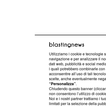
Soccorsa la giovane donna, hanno poi
Utilizziamo i cookie e tecnologie s
per portare a termine la rapina prima 
navigazione e per analizzare il no
dati web, pubblicità e social media,
i quali potrebbero combinarle con a
Lecce: portata a term
acconsentire all’uso di tali tecnol
insolita
scelte, anche eventualmente negand
“Personalizza”
.
Questa insolita rapina è accaduta 
Chiudendo questo banner (clicca
non consentono l’utilizzo di cookie 
Salento, dove ora sono in corso le i
Noi e i nostri partner trattiamo i t
nomi e cognomi dei tre rapinatori 
limitati per la selezione della pubb