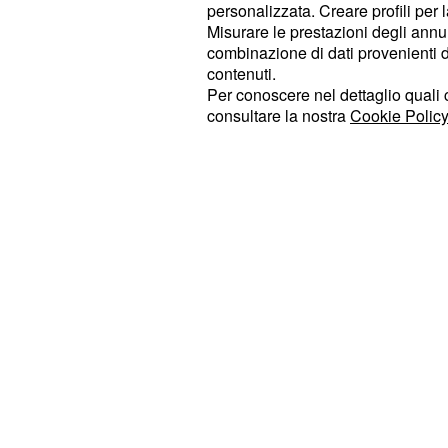
dell'arrivo delle forze dell'ordine, so
personalizzata. Creare profili per 
Misurare le prestazioni degli annun
un bottino di circa
. Anc
60.000 euro
combinazione di dati provenienti da 
è svolta la rapina non è chiara. I ma
contenuti.
entrati nell'ufficio postale attravers
Per conoscere nel dettaglio quali c
consultare la nostra
Cookie Policy
hanno atteso tutta la notte e, al ma
intimato i dipendenti di consegnare lo
all'intero delle casse.