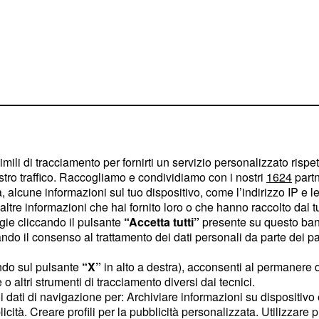
 ripreso le loro attività
imili di tracciamento per fornirti un servizio personalizzato rispe
dell'arrivo della polizia.
stro traffico. Raccogliamo e condividiamo con i nostri
1624
partn
 alcune informazioni sul tuo dispositivo, come l’indirizzo IP e le 
ltre informazioni che hai fornito loro o che hanno raccolto dal tuo
ine rapina
ogie cliccando il pulsante
“Accetta tutti”
presente su questo ban
o il consenso al trattamento dei dati personali da parte dei par
a
, nel
Castrì di
Lecce
ndo sul pulsante
“X”
in alto a destra), acconsenti al permanere 
o altri strumenti di tracciamento diversi dai tecnici.
ndagini per individuare
uoi dati di navigazione per: Archiviare informazioni su dispositivo 
che, scappando prima
licità. Creare profili per la pubblicità personalizzata. Utilizzare p