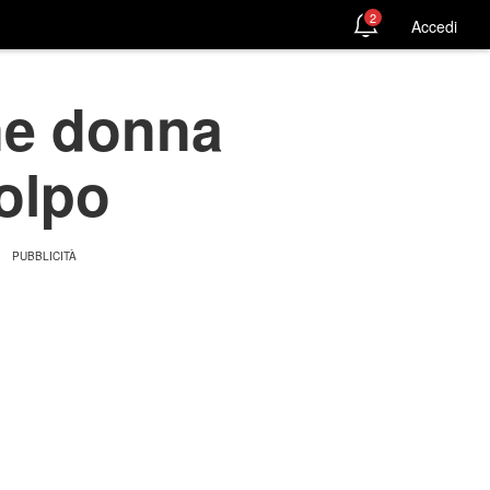
2
Accedi
ne donna
colpo