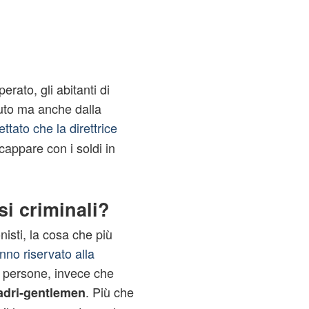
erato, gli abitanti di
uto ma anche dalla
tato che la direttrice
scappare con i soldi in
i criminali?
onisti, la cosa che più
no riservato alla
 persone, invece che
. Più che
adri-gentlemen