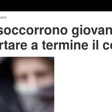
naca
 soccorrono giova
rtare a termine il 