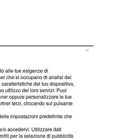
tto alle tue esigenze di
er che si occupano di analisi dei
caratteristiche del tuo dispositivo,
 utilizzo dei loro servizi. Puoi
ner oppure personalizzare le tue
tner terzi, cliccando sul pulsante
delle impostazioni predefinite che
e/o accedervi. Utilizzare dati
rofili per la selezione di pubblicità