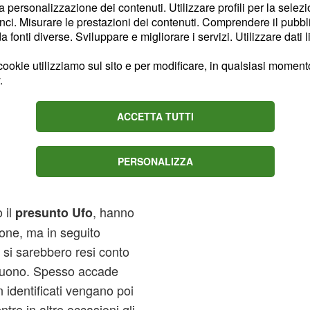
la personalizzazione dei contenuti. Utilizzare profili per la selez
ci. Misurare le prestazioni dei contenuti. Comprendere il pubblic
luttuava nel
fonti diverse. Sviluppare e migliorare i servizi. Utilizzare dati l
ookie utilizziamo sul sito e per modificare, in qualsiasi momento,
an e Marcus McNabb,
.
 visto nei pressi di una
a Britannica un presunto
ACCETTA TUTTI
girati dai due testimoni
ul web: nel video si vede
PERSONALIZZA
e disco verde volare in
a. Rob Freeman sostiene
 il
, hanno
presunto Ufo
one, ma in seguito
 si sarebbero resi conto
 suono. Spesso accade
 identificati vengano poi
tre in altre occasioni gli