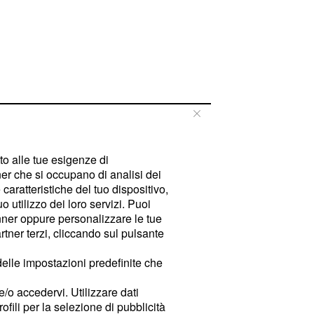
tto alle tue esigenze di
er che si occupano di analisi dei
caratteristiche del tuo dispositivo,
 utilizzo dei loro servizi. Puoi
ner oppure personalizzare le tue
tner terzi, cliccando sul pulsante
delle impostazioni predefinite che
e/o accedervi. Utilizzare dati
rofili per la selezione di pubblicità