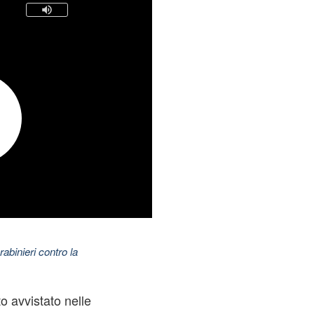
abinieri contro la
o avvistato nelle