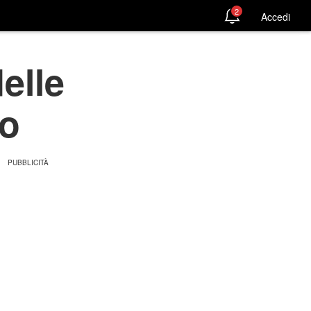
2
Accedi
elle
eo