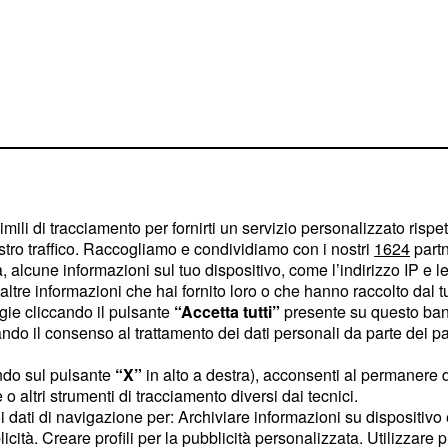
imili di tracciamento per fornirti un servizio personalizzato rispe
stro traffico. Raccogliamo e condividiamo con i nostri
1624
partn
 alcune informazioni sul tuo dispositivo, come l’indirizzo IP e le 
ltre informazioni che hai fornito loro o che hanno raccolto dal tuo
ogie cliccando il pulsante
“Accetta tutti”
presente su questo ban
o il consenso al trattamento dei dati personali da parte dei par
ndo sul pulsante
“X”
in alto a destra), acconsenti al permanere 
o altri strumenti di tracciamento diversi dai tecnici.
uoi dati di navigazione per: Archiviare informazioni su dispositivo 
licità. Creare profili per la pubblicità personalizzata. Utilizzare p