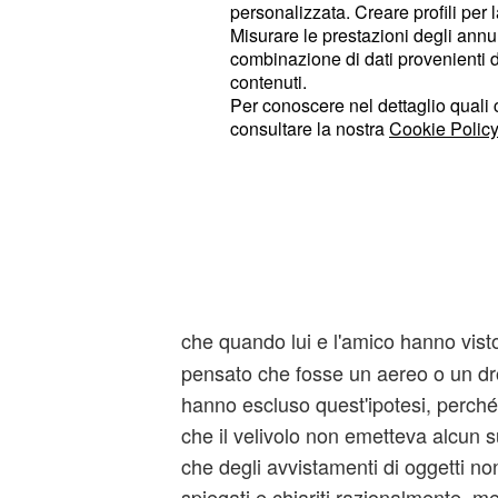
personalizzata. Creare profili per 
Misurare le prestazioni degli annun
Un enorme Ufo verde f
combinazione di dati provenienti da 
cielo?
contenuti.
Per conoscere nel dettaglio quali c
Due cacciatori di
, Rob Freem
alieni
consultare la nostra
Cookie Policy
sono rimasti stupefatti quando hanno
delle montagne sacre della Columbi
Ufo che fluttuava nel cielo. I filmati 
sono stati immediatamente diffusi s
quello che potrebbe essere un grand
cielo, prima di sparire nella forest
che quando lui e l'amico hanno visto
pensato che fosse un aereo o un dr
hanno escluso quest'ipotesi, perché
che il velivolo non emetteva alcun
che degli avvistamenti di oggetti non
spiegati e chiariti razionalmente, men