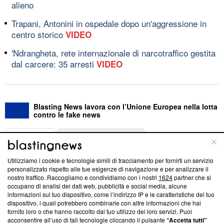
alieno
Trapani, Antonini in ospedale dopo un'aggressione in
centro storico
VIDEO
'Ndrangheta, rete internazionale di narcotraffico gestita
dal carcere: 35 arresti
VIDEO
Blasting News lavora con l’Unione Europea nella lotta
contro le fake news
ABOUT
LINEA EDITORIALE
Utilizziamo i cookie e tecnologie simili di tracciamento per fornirti un servizio
Questa sezione offre informazioni trasparenti su Blasting
personalizzato rispetto alle tue esigenze di navigazione e per analizzare il
nostro traffico. Raccogliamo e condividiamo con i nostri
1624
partner che si
News, sui nostri processi editoriali e su come ci impegniamo a
occupano di analisi dei dati web, pubblicità e social media, alcune
creare news di qualità. Inoltre, afferma la nostra aderenza a
informazioni sul tuo dispositivo, come l’indirizzo IP e le caratteristiche del tuo
‘Trust Project - News with Integrity’
Blasting News non è
dispositivo, i quali potrebbero combinarle con altre informazioni che hai
ancora membro del programma, ma ha richiesto di farne
fornito loro o che hanno raccolto dal tuo utilizzo dei loro servizi. Puoi
parte; Trust Project non ha ancora effettuato una verifica di
acconsentire all’uso di tali tecnologie cliccando il pulsante
“Accetta tutti”