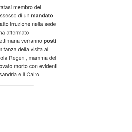
ratasi membro del
possesso di un
mandato
fatto irruzione nella sede
ha affermato
settimana verranno
posti
itanza della visita al
i Paola Regeni, mamma del
rovato morto con evidenti
sandria e il Cairo.