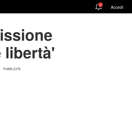
2
Accedi
missione
 libertà'