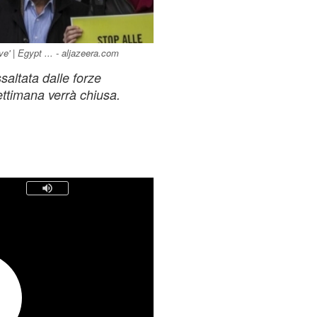
ve' | Egypt ... - aljazeera.com
altata dalle forze
ettimana verrà chiusa.