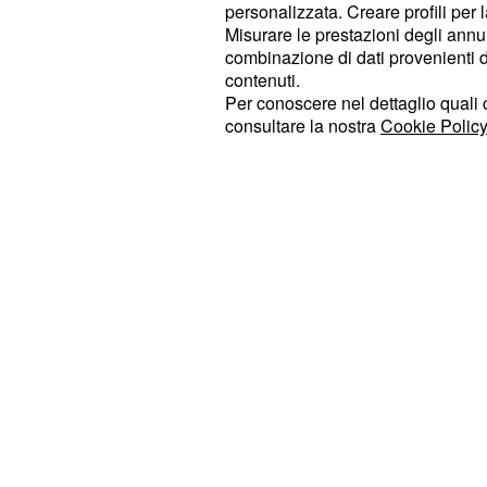
personalizzata. Creare profili per 
diritti civili in Egitto dalle Nazioni U
Misurare le prestazioni degli annun
arresto è stata data dalle fonti uffici
combinazione di dati provenienti da 
insieme a quella della detenzione pr
contenuti.
Per conoscere nel dettaglio quali c
consultare la nostra
Cookie Policy
Poche ore fa è arrivata la notizia de
15 giorni della detenzione di Ibrahi
a parlare di violenze e torture subite