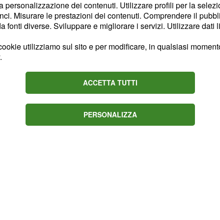
la personalizzazione dei contenuti. Utilizzare profili per la selez
nite. La notizia del suo
ci. Misurare le prestazioni dei contenuti. Comprendere il pubblic
ali solo tre giorni dopo,
fonti diverse. Sviluppare e migliorare i servizi. Utilizzare dati l
eventiva di 15 giorni.
ookie utilizziamo sul sito e per modificare, in qualsiasi momento,
.
l prolungamento di altri
m Metwally (e si comincia
ACCETTA TUTTI
 in carcere).
PERSONALIZZA