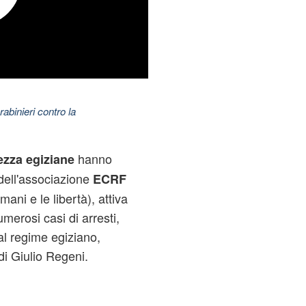
abinieri contro la
hanno
ezza egiziane
ell'associazione
ECRF
ani e le libertà), attiva
merosi casi di arresti,
al regime egiziano,
di Giulio Regeni.