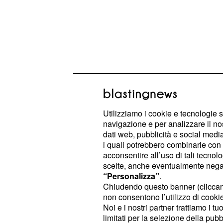
Lo sconcerto
Utilizziamo i cookie e tecnologie s
Il presidente dell'associazione, Ah
navigazione e per analizzare il no
espresso tutta la frustrazione per l'
dati web, pubblicità e social media,
i quali potrebbero combinarle con a
continue
a cui l'assoc
intimidazioni
acconsentire all’uso di tali tecnol
componenti sono sottoposti. Ai primi 
scelte, anche eventualmente negand
dell'associazione era stato oscura
“Personalizza”
.
Chiudendo questo banner (clicca
l'avvocato Ibrahim Metwally era stat
non consentono l’utilizzo di cookie 
mentre si stava imbarcando verso G
Noi e i nostri partner trattiamo i t
invitato a parlare dell'ultimo report 
limitati per la selezione della pubb