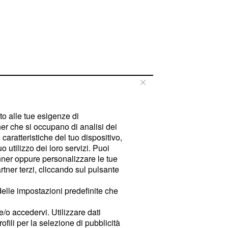
tto alle tue esigenze di
er che si occupano di analisi dei
caratteristiche del tuo dispositivo,
 utilizzo dei loro servizi. Puoi
ner oppure personalizzare le tue
tner terzi, cliccando sul pulsante
delle impostazioni predefinite che
e/o accedervi. Utilizzare dati
rofili per la selezione di pubblicità