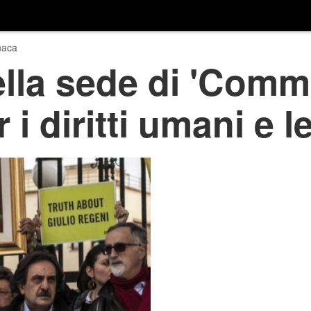
naca
ella sede di 'Com
i diritti umani e le