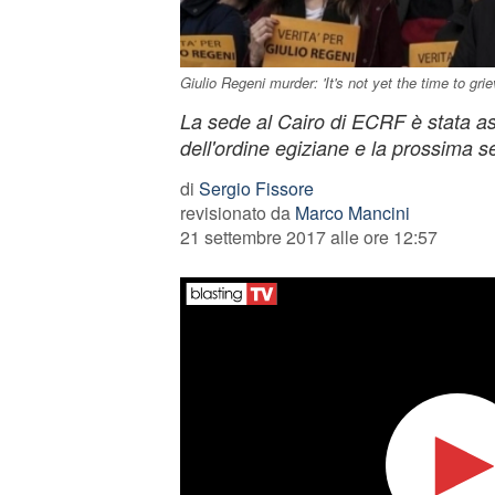
Giulio Regeni murder: 'It's not yet the time to grie
La sede al Cairo di ECRF è stata ass
dell'ordine egiziane e la prossima s
di
Sergio Fissore
revisionato da
Marco Mancini
21 settembre 2017 alle ore 12:57