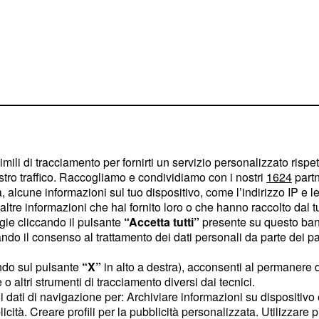
imili di tracciamento per fornirti un servizio personalizzato rispe
med Abdullah, ha
stro traffico. Raccogliamo e condividiamo con i nostri
1624
partn
accaduto e per le
 alcune informazioni sul tuo dispositivo, come l’indirizzo IP e le 
ltre informazioni che hai fornito loro o che hanno raccolto dal tuo
iazione ed i suoi
ogie cliccando il pulsante
“Accetta tutti”
presente su questo ban
di settembre il sito
o il consenso al trattamento dei dati personali da parte dei par
to. Domenica 10
ndo sul pulsante
“X”
in alto a destra), acconsenti al permanere 
o fermato all'aeroporto,
o altri strumenti di tracciamento diversi dai tecnici.
inevra, dove era stato
uoi dati di navigazione per: Archiviare informazioni su dispositivo 
dell'ECRF sullo stato dei
licità. Creare profili per la pubblicità personalizzata. Utilizzare p