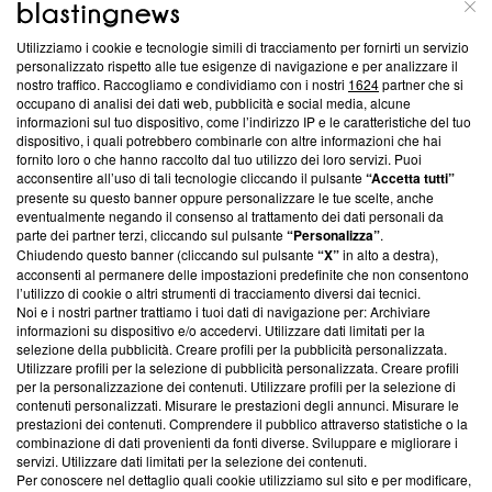
ABOUT
LINEA EDITORIALE
Utilizziamo i cookie e tecnologie simili di tracciamento per fornirti un servizio
personalizzato rispetto alle tue esigenze di navigazione e per analizzare il
Questa sezione offre informazioni trasparenti su Blasting
nostro traffico. Raccogliamo e condividiamo con i nostri
1624
partner che si
News, sui nostri processi editoriali e su come ci impegniamo a
occupano di analisi dei dati web, pubblicità e social media, alcune
creare news di qualità. Inoltre, afferma la nostra aderenza a
informazioni sul tuo dispositivo, come l’indirizzo IP e le caratteristiche del tuo
‘Trust Project - News with Integrity’
Blasting News non è
dispositivo, i quali potrebbero combinarle con altre informazioni che hai
fornito loro o che hanno raccolto dal tuo utilizzo dei loro servizi. Puoi
ancora membro del programma, ma ha richiesto di farne
acconsentire all’uso di tali tecnologie cliccando il pulsante
“Accetta tutti”
parte; Trust Project non ha ancora effettuato una verifica di
presente su questo banner oppure personalizzare le tue scelte, anche
conformità agli standard.
eventualmente negando il consenso al trattamento dei dati personali da
parte dei partner terzi, cliccando sul pulsante
“Personalizza”
.
Su di noi
Chiudendo questo banner (cliccando sul pulsante
“X”
in alto a destra),
acconsenti al permanere delle impostazioni predefinite che non consentono
Team editoriale
l’utilizzo di cookie o altri strumenti di tracciamento diversi dai tecnici.
Noi e i nostri partner trattiamo i tuoi dati di navigazione per: Archiviare
Corporate
informazioni su dispositivo e/o accedervi. Utilizzare dati limitati per la
selezione della pubblicità. Creare profili per la pubblicità personalizzata.
Redazione
Utilizzare profili per la selezione di pubblicità personalizzata. Creare profili
per la personalizzazione dei contenuti. Utilizzare profili per la selezione di
Informativa Privacy
contenuti personalizzati. Misurare le prestazioni degli annunci. Misurare le
prestazioni dei contenuti. Comprendere il pubblico attraverso statistiche o la
Cookie Policy
combinazione di dati provenienti da fonti diverse. Sviluppare e migliorare i
servizi. Utilizzare dati limitati per la selezione dei contenuti.
Per conoscere nel dettaglio quali cookie utilizziamo sul sito e per modificare,
Blasting SA, IDI CHE-247.845.224, Via Carlo Frasca, 3 - 6900