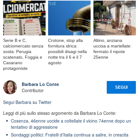
Serie B e C,
Crotone, stop alla
Altino, anziana
calciomercato senza
fornitura idrica:
uccisa a martellate:
sosta: Perugia
possibili disagi nella
fermato il nipote
scatenato, Foggia e
notte tra il 6 e il 7
25enne
Casarano
agosto
protagoniste
Barbara Lo Conte
SEGUI
Contributor
Segui
Barbara
su Twitter
Leggi di più sullo stesso argomento da Barbara Lo Conte:
Cosenza, 46enne uccide a coltellate il vicino 74enne dopo un
tentativo di aggressione
Sondaggi politici: Fratelli d’Italia continua a salire, in crescita