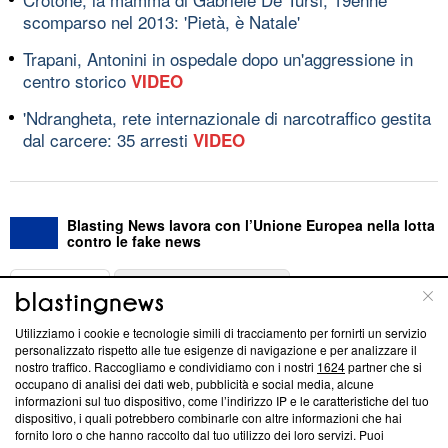
scomparso nel 2013: 'Pietà, è Natale'
Trapani, Antonini in ospedale dopo un'aggressione in
centro storico
VIDEO
'Ndrangheta, rete internazionale di narcotraffico gestita
dal carcere: 35 arresti
VIDEO
Blasting News lavora con l’Unione Europea nella lotta
contro le fake news
ABOUT
LINEA EDITORIALE
Utilizziamo i cookie e tecnologie simili di tracciamento per fornirti un servizio
Questa sezione offre informazioni trasparenti su Blasting
personalizzato rispetto alle tue esigenze di navigazione e per analizzare il
nostro traffico. Raccogliamo e condividiamo con i nostri
1624
partner che si
News, sui nostri processi editoriali e su come ci impegniamo a
occupano di analisi dei dati web, pubblicità e social media, alcune
creare news di qualità. Inoltre, afferma la nostra aderenza a
informazioni sul tuo dispositivo, come l’indirizzo IP e le caratteristiche del tuo
‘Trust Project - News with Integrity’
Blasting News non è
dispositivo, i quali potrebbero combinarle con altre informazioni che hai
ancora membro del programma, ma ha richiesto di farne
fornito loro o che hanno raccolto dal tuo utilizzo dei loro servizi. Puoi