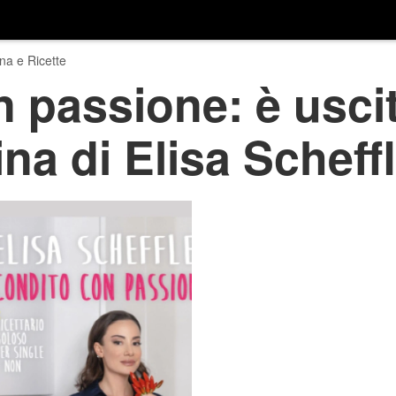
na e Ricette
n passione: è usci
ina di Elisa Scheff