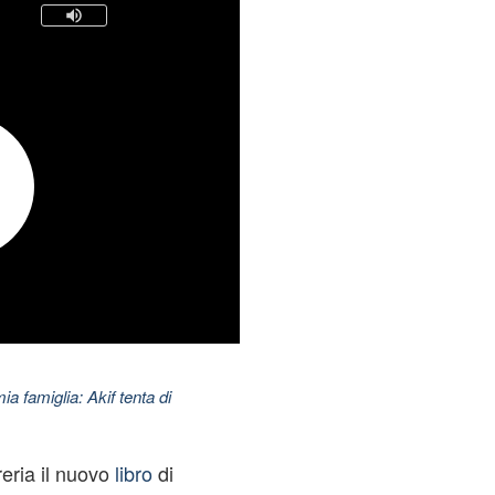
ia famiglia: Akif tenta di
reria il nuovo
libro
di