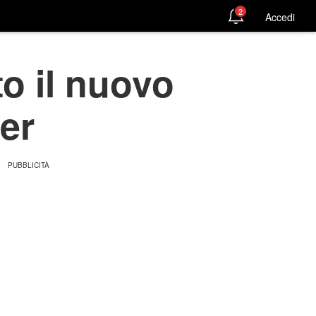
2
Accedi
to il nuovo
ler