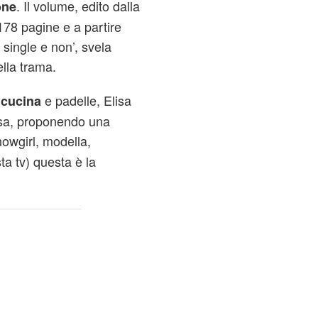
. Il volume, edito dalla
one
 178 pagine e a partire
r single e non’, svela
ella trama.
a
e padelle, Elisa
cucina
casa, proponendo una
showgirl, modella,
ta tv) questa è la