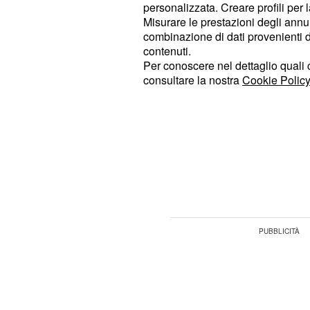
personalizzata. Creare profili per 
del libro da poco pubblicato da Elis
Misurare le prestazioni degli annun
tratta della classica raccolta di ricet
combinazione di dati provenienti da 
- e appetitoso - inno 
contenuti.
coinvolgente
Per conoscere nel dettaglio quali c
secondo l'autrice proprio la
r
cucina
consultare la nostra
Cookie Policy
magico, e una
versatile ne
location
All'interno di questo particolare am
seguendo la sua linea di pensiero, si
possibilità di trovare l'appagamento
bisogni) che caratterizzano ogni per
nutrirsi.