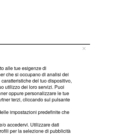
tto alle tue esigenze di
er che si occupano di analisi dei
caratteristiche del tuo dispositivo,
 utilizzo dei loro servizi. Puoi
ner oppure personalizzare le tue
tner terzi, cliccando sul pulsante
delle impostazioni predefinite che
e/o accedervi. Utilizzare dati
rofili per la selezione di pubblicità