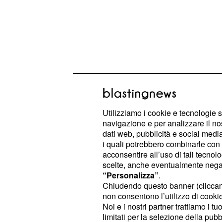
Condito con passione
Utilizziamo i cookie e tecnologie s
ricette, ma molto altr
navigazione e per analizzare il no
dati web, pubblicità e social media,
Scorrendo le pagine di
Condito co
i quali potrebbero combinarle con a
la possibilità di scoprire come realiz
acconsentire all’uso di tali tecnol
scelte, anche eventualmente negand
tutte da elaborare in modo accurato
“Personalizza”
.
Chiudendo questo banner (clicca
Ogni piatto proposto non presenta par
non consentono l’utilizzo di cookie 
quindi tutte le ricette risulteranno di
Noi e i nostri partner trattiamo i t
anche per i meno esperti in cucina. 
limitati per la selezione della pubb