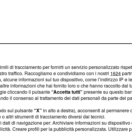
: non solo
imili di tracciamento per fornirti un servizio personalizzato rispe
o
stro traffico. Raccogliamo e condividiamo con i nostri
1624
partn
 alcune informazioni sul tuo dispositivo, come l’indirizzo IP e le 
il lettore ha
n passione
ltre informazioni che hai fornito loro o che hanno raccolto dal tuo
zare una serie di ricette,
ogie cliccando il pulsante
“Accetta tutti”
presente su questo ban
o il consenso al trattamento dei dati personali da parte dei par
.
ndo sul pulsante
“X”
in alto a destra), acconsenti al permanere 
ticolari difficoltà,
o altri strumenti di tracciamento diversi dai tecnici.
 facile realizzazione
uoi dati di navigazione per: Archiviare informazioni su dispositivo 
Una delle particolarità
licità. Creare profili per la pubblicità personalizzata. Utilizzare p