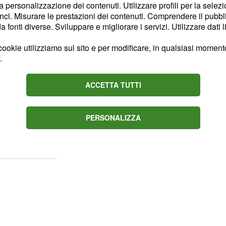
la personalizzazione dei contenuti. Utilizzare profili per la selez
a Scheffler è che non si
ci. Misurare le prestazioni dei contenuti. Comprendere il pubblic
te, ma di un
fonti diverse. Sviluppare e migliorare i servizi. Utilizzare dati l
all’amore. Perché
ookie utilizziamo sul sito e per modificare, in qualsiasi momento,
appresenta un luogo
.
l campo della
.
seduzione
biente domestico,
ACCETTA TUTTI
 può avere infatti la
 per due pulsioni (e
PERSONALIZZA
sona: l'
e il
amarsi