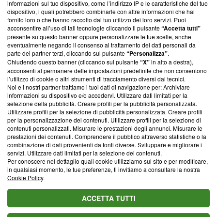
informazioni sul tuo dispositivo, come l’indirizzo IP e le caratteristiche del tuo
‘Trust Project - News with Integrity’
Blasting News non è
dispositivo, i quali potrebbero combinarle con altre informazioni che hai
ancora membro del programma, ma ha richiesto di farne
fornito loro o che hanno raccolto dal tuo utilizzo dei loro servizi. Puoi
parte; Trust Project non ha ancora effettuato una verifica di
acconsentire all’uso di tali tecnologie cliccando il pulsante
“Accetta tutti”
conformità agli standard.
presente su questo banner oppure personalizzare le tue scelte, anche
eventualmente negando il consenso al trattamento dei dati personali da
parte dei partner terzi, cliccando sul pulsante
“Personalizza”
.
Su di noi
Chiudendo questo banner (cliccando sul pulsante
“X”
in alto a destra),
acconsenti al permanere delle impostazioni predefinite che non consentono
Team editoriale
l’utilizzo di cookie o altri strumenti di tracciamento diversi dai tecnici.
Noi e i nostri partner trattiamo i tuoi dati di navigazione per: Archiviare
Corporate
informazioni su dispositivo e/o accedervi. Utilizzare dati limitati per la
selezione della pubblicità. Creare profili per la pubblicità personalizzata.
Redazione
Utilizzare profili per la selezione di pubblicità personalizzata. Creare profili
per la personalizzazione dei contenuti. Utilizzare profili per la selezione di
Informativa Privacy
contenuti personalizzati. Misurare le prestazioni degli annunci. Misurare le
prestazioni dei contenuti. Comprendere il pubblico attraverso statistiche o la
Cookie Policy
combinazione di dati provenienti da fonti diverse. Sviluppare e migliorare i
servizi. Utilizzare dati limitati per la selezione dei contenuti.
Blasting SA, IDI CHE-247.845.224, Via Carlo Frasca, 3 - 6900
Per conoscere nel dettaglio quali cookie utilizziamo sul sito e per modificare,
Lugano (Svizzera) Tel:
+39 0690258937
in qualsiasi momento, le tue preferenze, ti invitiamo a consultare la nostra
Cookie Policy
.
© 2026 Blasting News
ACCETTA TUTTI