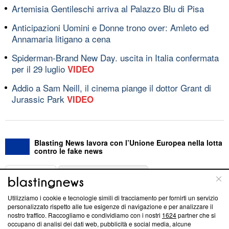
Artemisia Gentileschi arriva al Palazzo Blu di Pisa
Anticipazioni Uomini e Donne trono over: Amleto ed
Annamaria litigano a cena
Spiderman-Brand New Day. uscita in Italia confermata
per il 29 luglio
VIDEO
Addio a Sam Neill, il cinema piange il dottor Grant di
Jurassic Park
VIDEO
Blasting News lavora con l’Unione Europea nella lotta
contro le fake news
ABOUT
LINEA EDITORIALE
Utilizziamo i cookie e tecnologie simili di tracciamento per fornirti un servizio
Questa sezione offre informazioni trasparenti su Blasting
personalizzato rispetto alle tue esigenze di navigazione e per analizzare il
nostro traffico. Raccogliamo e condividiamo con i nostri
1624
partner che si
News, sui nostri processi editoriali e su come ci impegniamo a
occupano di analisi dei dati web, pubblicità e social media, alcune
creare news di qualità. Inoltre, afferma la nostra aderenza a