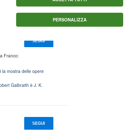
Ottolini programmano
10 cessioni, Leao
offerto al Leeds,
PERSONALIZZA
Cajuste idea Toro
SEGUI
ia Franco:
i la mostra delle opere
obert Galbraith è J. K.
SEGUI