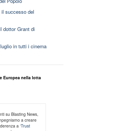
 del Popolo
 il successo del
l dottor Grant di
glio in tutti i cinema
e Europea nella lotta
nti su Blasting News,
 impegniamo a creare
 aderenza a
‘Trust