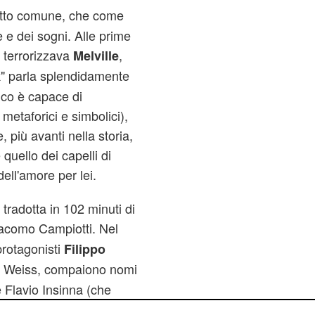
tutto comune, che come
e e dei sogni. Alle prime
à terrorizzava
,
Melville
" parla splendidamente
k
anco è capace di
 metaforici e simbolici),
 più avanti nella storia,
 quello dei capelli di
dell'amore per lei.
tradotta in 102 minuti di
Giacomo Campiotti. Nel
protagonisti
Filippo
ia Weiss, compaiono nomi
 Flavio Insinna (che
ssore e il padre di Leo).