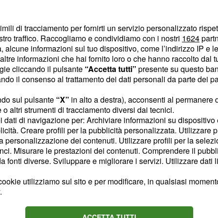
a storia adatta a tutti ma
imili di tracciamento per fornirti un servizio personalizzato rispe
mi, che nell'adolescente
stro traffico. Raccogliamo e condividiamo con i nostri
1624
partn
gno. In perfetta
 alcune informazioni sul tuo dispositivo, come l’indirizzo IP e le 
ltre informazioni che hai fornito loro o che hanno raccolto dal tuo
del film,
nna sonora
ogie cliccando il pulsante
“Accetta tutti”
presente su questo ban
.
o il consenso al trattamento dei dati personali da parte dei par
ndo sul pulsante
“X”
in alto a destra), acconsenti al permanere 
o altri strumenti di tracciamento diversi dai tecnici.
Content sponsored by Outbrain
uoi dati di navigazione per: Archiviare informazioni su dispositivo 
licità. Creare profili per la pubblicità personalizzata. Utilizzare p
la personalizzazione dei contenuti. Utilizzare profili per la selez
ci. Misurare le prestazioni dei contenuti. Comprendere il pubblic
fonti diverse. Sviluppare e migliorare i servizi. Utilizzare dati l
ookie utilizziamo sul sito e per modificare, in qualsiasi momento,
.
ACCETTA TUTTI
ni 7
Juve, Massara e