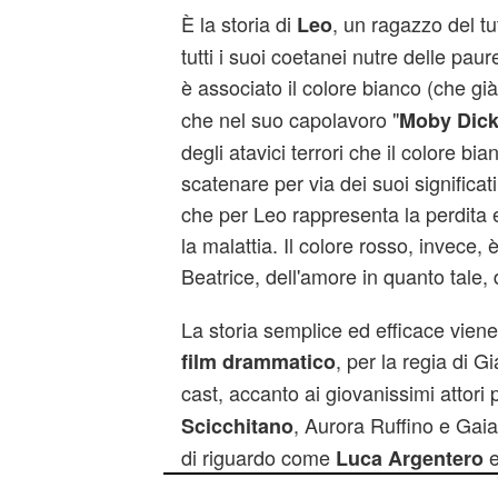
È la storia di
, un ragazzo del 
Leo
tutti i suoi coetanei nutre delle paur
è associato il colore bianco (che gi
che nel suo capolavoro "
Moby Dic
degli atavici terrori che il colore bi
scatenare per via dei suoi significati
che per Leo rappresenta la perdita e,
la malattia. Il colore rosso, invece, è
Beatrice, dell'amore in quanto tale, 
La storia semplice ed efficace viene 
, per la regia di 
film drammatico
cast, accanto ai giovanissimi attori 
, Aurora Ruffino e Ga
Scicchitano
di riguardo come
e
Luca Argentero
interpretano rispettivamente il profe