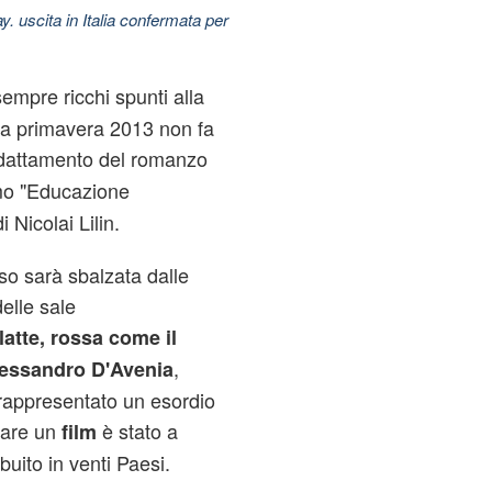
uscita in Italia confermata per
sempre ricchi spunti alla
ta primavera 2013 non fa
adattamento del romanzo
simo "Educazione
 Nicolai Lilin.
sso sarà sbalzata dalle
elle sale
latte, rossa come il
,
essandro D'Avenia
rappresentato un esordio
ntare un
è stato a
film
ibuito in venti Paesi.