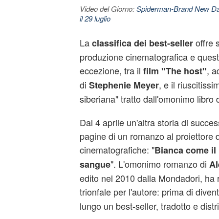
Video del Giorno:
Spiderman-Brand New Day. 
il 29 luglio
La
offre 
classifica dei best-seller
produzione cinematografica e ques
eccezione, tra il
, 
film "The host"
di
, e il riuscitis
Stephenie Meyer
siberiana" tratto dall'omonimo libro di
Dal 4 aprile un'altra storia di succe
pagine di un romanzo al proiettore d
cinematografiche: "
Bianca come il 
". L'omonimo romanzo di
sangue
Al
edito nel 2010 dalla Mondadori, ha 
trionfale per l'autore: prima di dive
lungo un best-seller, tradotto e distr