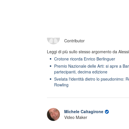
famiglia, spoiler 9/8:
agosto e classifica:
Cemile spinge Orhan e
Pesci al 1ﾟposto, in
scappa con i soldi di
arrivo occasioni
Kadir
preziose
Alessia Franco
Contributor
Leggi di più sullo stesso argomento da Aless
Crotone ricorda Enrico Berlinguer
Premio Nazionale delle Arti: si apre a Bar
partecipanti, decima edizione
Svelata l'identità dietro lo pseudonimo: R
Rowling
Michele Caltagirone
Video Maker