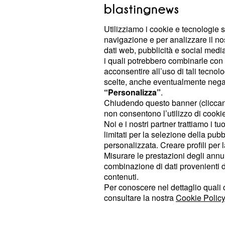
Il
si presenta, come il
, un
film
libro
Utilizziamo i cookie e tecnologie s
perfetta per i giovani e i giovanissi
navigazione e per analizzare il no
Leo trovano un alter ego e un compa
dati web, pubblicità e social media,
i quali potrebbero combinarle con a
consonanza vediamo allora la
colo
acconsentire all’uso di tali tecnol
opera di Andrea Guerra e dei
Modà
scelte, anche eventualmente negand
“Personalizza”
.
© RIPRODUZIONE VIETATA
Chiudendo questo banner (clicca
non consentono l’utilizzo di cookie 
Noi e i nostri partner trattiamo i t
limitati per la selezione della pubb
Di tendenza oggi
personalizzata. Creare profili per 
Misurare le prestazioni degli annun
combinazione di dati provenienti da 
contenuti.
Per conoscere nel dettaglio quali c
consultare la nostra
Cookie Policy
Tutto per la mia
L'oroscopo di doma