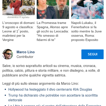
L'oroscopo di domani
La Promessa trame
Napoli-Lukaku, il
9 agosto e classifica:
Spagna, Alonso apre
Fenerbahce si fa
Leone al 1ﾟposto,
gli occhi su Leocadia:
sotto mentre la Juve
malintesi per la
"Ho smesso di
osserva, Roma:
Vergine
fidarmi di te"
proposto Esposito
Marco Lino
SEGUI
Contributor
Salve, io scrivo soprattutto articoli su cinema, musica, cronaca,
politica, calcio, pittura e storia militare, e non disdegno, a volte, di
pubblicare anche qualche vignetta satirica.
Leggi di più sullo stesso argomento da Marco Lino:
Hollywood ha festeggiato il divo centenario Kirk Douglas
Trump ha dichiarato che potrebbe non accettare la sconfitta
elettorale
La Libia è sempre più al centro dell’attenzione della Farnesina