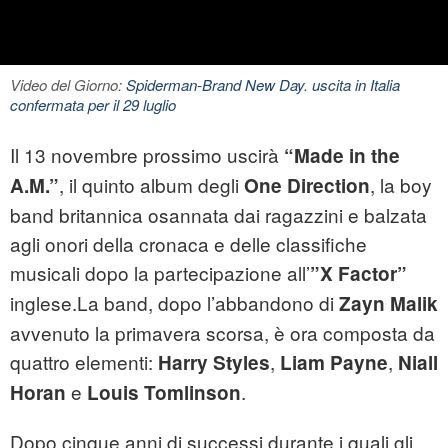
Video del Giorno:
Spiderman-Brand New Day. uscita in Italia
confermata per il 29 luglio
Il 13 novembre prossimo uscirà
“Made in the
, il quinto album degli
, la boy
A.M.”
One Direction
band britannica osannata dai ragazzini e balzata
agli onori della cronaca e delle classifiche
musicali dopo la partecipazione all’
”X Factor”
inglese.La band, dopo l’abbandono di
Zayn Malik
avvenuto la primavera scorsa, è ora composta da
quattro elementi:
,
,
Harry Styles
Liam Payne
Niall
e
.
Horan
Louis Tomlinson
Dopo cinque anni di successi durante i quali gli