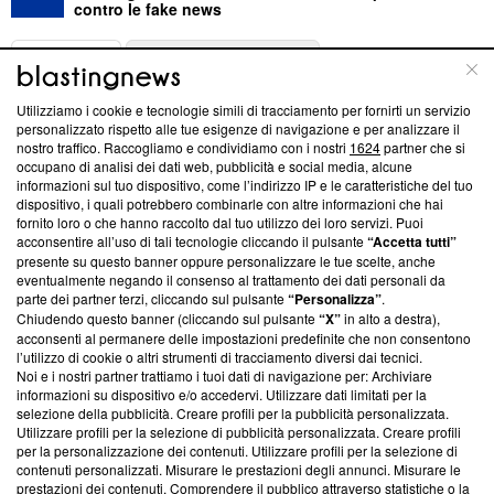
contro le fake news
ABOUT
LINEA EDITORIALE
Utilizziamo i cookie e tecnologie simili di tracciamento per fornirti un servizio
Questa sezione offre informazioni trasparenti su Blasting
personalizzato rispetto alle tue esigenze di navigazione e per analizzare il
nostro traffico. Raccogliamo e condividiamo con i nostri
1624
partner che si
News, sui nostri processi editoriali e su come ci impegniamo a
occupano di analisi dei dati web, pubblicità e social media, alcune
creare news di qualità. Inoltre, afferma la nostra aderenza a
informazioni sul tuo dispositivo, come l’indirizzo IP e le caratteristiche del tuo
‘Trust Project - News with Integrity’
Blasting News non è
dispositivo, i quali potrebbero combinarle con altre informazioni che hai
ancora membro del programma, ma ha richiesto di farne
fornito loro o che hanno raccolto dal tuo utilizzo dei loro servizi. Puoi
parte; Trust Project non ha ancora effettuato una verifica di
acconsentire all’uso di tali tecnologie cliccando il pulsante
“Accetta tutti”
conformità agli standard.
presente su questo banner oppure personalizzare le tue scelte, anche
eventualmente negando il consenso al trattamento dei dati personali da
parte dei partner terzi, cliccando sul pulsante
“Personalizza”
.
Su di noi
Chiudendo questo banner (cliccando sul pulsante
“X”
in alto a destra),
acconsenti al permanere delle impostazioni predefinite che non consentono
Team editoriale
l’utilizzo di cookie o altri strumenti di tracciamento diversi dai tecnici.
Noi e i nostri partner trattiamo i tuoi dati di navigazione per: Archiviare
Corporate
informazioni su dispositivo e/o accedervi. Utilizzare dati limitati per la
selezione della pubblicità. Creare profili per la pubblicità personalizzata.
Redazione
Utilizzare profili per la selezione di pubblicità personalizzata. Creare profili
per la personalizzazione dei contenuti. Utilizzare profili per la selezione di
Informativa Privacy
contenuti personalizzati. Misurare le prestazioni degli annunci. Misurare le
prestazioni dei contenuti. Comprendere il pubblico attraverso statistiche o la