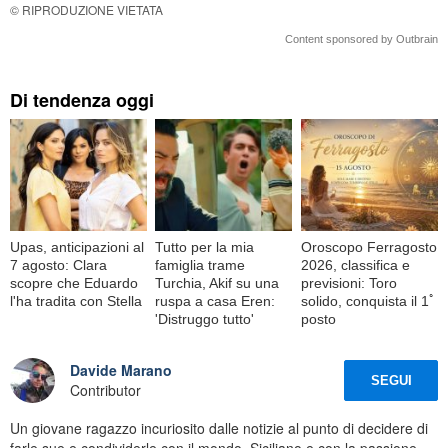
© RIPRODUZIONE VIETATA
Content sponsored by Outbrain
Di tendenza oggi
Upas, anticipazioni al
Tutto per la mia
Oroscopo Ferragosto
7 agosto: Clara
famiglia trame
2026, classifica e
scopre che Eduardo
Turchia, Akif su una
previsioni: Toro
l'ha tradita con Stella
ruspa a casa Eren:
solido, conquista il 1ﾟ
'Distruggo tutto'
posto
Davide Marano
SEGUI
Contributor
Un giovane ragazzo incuriosito dalle notizie al punto di decidere di
farle sue e condividerle con il mondo. Siciliano e con la passione