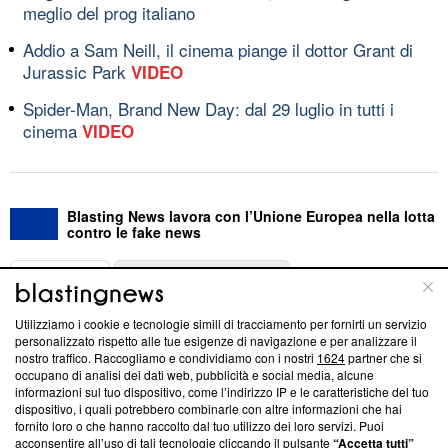
meglio del prog italiano
Addio a Sam Neill, il cinema piange il dottor Grant di
Jurassic Park
VIDEO
Spider-Man, Brand New Day: dal 29 luglio in tutti i
cinema
VIDEO
Blasting News lavora con l’Unione Europea nella lotta
contro le fake news
ABOUT
LINEA EDITORIALE
Utilizziamo i cookie e tecnologie simili di tracciamento per fornirti un servizio
Questa sezione offre informazioni trasparenti su Blasting
personalizzato rispetto alle tue esigenze di navigazione e per analizzare il
nostro traffico. Raccogliamo e condividiamo con i nostri
1624
partner che si
News, sui nostri processi editoriali e su come ci impegniamo a
occupano di analisi dei dati web, pubblicità e social media, alcune
creare news di qualità. Inoltre, afferma la nostra aderenza a
informazioni sul tuo dispositivo, come l’indirizzo IP e le caratteristiche del tuo
‘Trust Project - News with Integrity’
Blasting News non è
dispositivo, i quali potrebbero combinarle con altre informazioni che hai
ancora membro del programma, ma ha richiesto di farne
fornito loro o che hanno raccolto dal tuo utilizzo dei loro servizi. Puoi
parte; Trust Project non ha ancora effettuato una verifica di
acconsentire all’uso di tali tecnologie cliccando il pulsante
“Accetta tutti”