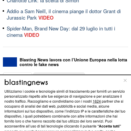
Charlotte Link: la scelta di Simon
Addio a Sam Neill, il cinema piange il dottor Grant di
Jurassic Park
VIDEO
Spider-Man, Brand New Day: dal 29 luglio in tutti i
cinema
VIDEO
Blasting News lavora con l’Unione Europea nella lotta
contro le fake news
ABOUT
LINEA EDITORIALE
Utilizziamo i cookie e tecnologie simili di tracciamento per fornirti un servizio
Questa sezione offre informazioni trasparenti su Blasting
personalizzato rispetto alle tue esigenze di navigazione e per analizzare il
nostro traffico. Raccogliamo e condividiamo con i nostri
1624
partner che si
News, sui nostri processi editoriali e su come ci impegniamo a
occupano di analisi dei dati web, pubblicità e social media, alcune
creare news di qualità. Inoltre, afferma la nostra aderenza a
informazioni sul tuo dispositivo, come l’indirizzo IP e le caratteristiche del tuo
‘Trust Project - News with Integrity’
Blasting News non è
dispositivo, i quali potrebbero combinarle con altre informazioni che hai
ancora membro del programma, ma ha richiesto di farne
fornito loro o che hanno raccolto dal tuo utilizzo dei loro servizi. Puoi
parte; Trust Project non ha ancora effettuato una verifica di
acconsentire all’uso di tali tecnologie cliccando il pulsante
“Accetta tutti”