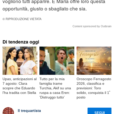
vogliono tutti apparire. E Maria offre loro questa
opportunità, giusto o sbagliato che sia.
© RIPRODUZIONE VIETATA
Content sponsored by Outbrain
Di tendenza oggi
Upas, anticipazioni al
Tutto per la mia
Oroscopo Ferragosto
7 agosto: Clara
famiglia trame
2026, classifica e
scopre che Eduardo
Turchia, Akif su una
previsioni: Toro
l'ha tradita con Stella
ruspa a casa Eren:
solido, conquista il 1ﾟ
'Distruggo tutto'
posto
Il trequartista
SEGUI