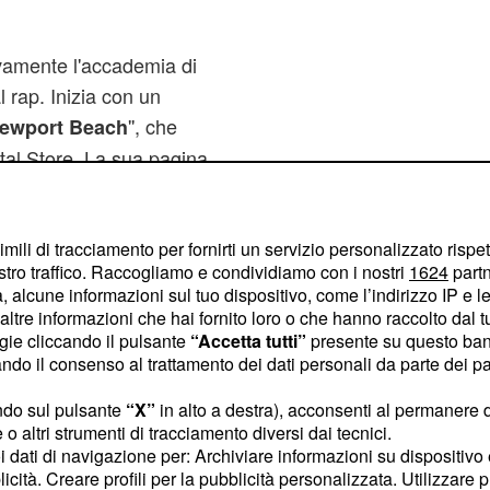
ivamente l'accademia di
 rap. Inizia con un
'', che
ewport Beach
ital Store. La sua pagina
e che la seguono, i post
piace''.
imili di tracciamento per fornirti un servizio personalizzato rispe
stro traffico. Raccogliamo e condividiamo con i nostri
1624
partn
 il nuovo
 alcune informazioni sul tuo dispositivo, come l’indirizzo IP e le 
ltre informazioni che hai fornito loro o che hanno raccolto dal tuo
ogie cliccando il pulsante
“Accetta tutti”
presente su questo ban
 Notturni'' ed è un
o il consenso al trattamento dei dati personali da parte dei par
di raccontare i suoi
ndo sul pulsante
“X”
in alto a destra), acconsenti al permanere 
io all'insonnia, passando
o altri strumenti di tracciamento diversi dai tecnici.
ll'interno del testo
uoi dati di navigazione per: Archiviare informazioni su dispositivo 
licità. Creare profili per la pubblicità personalizzata. Utilizzare p
ideo ufficiale è stato