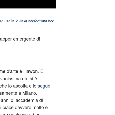
uscita in Italia confermata per
rapper emergente di
me d'arte è Hawon. E'
vanissima età si è
che lo ascolta e lo
segue
isamente a Milano.
 anni di accademia di
gli piace davvero molto e
care qualcosa ad un