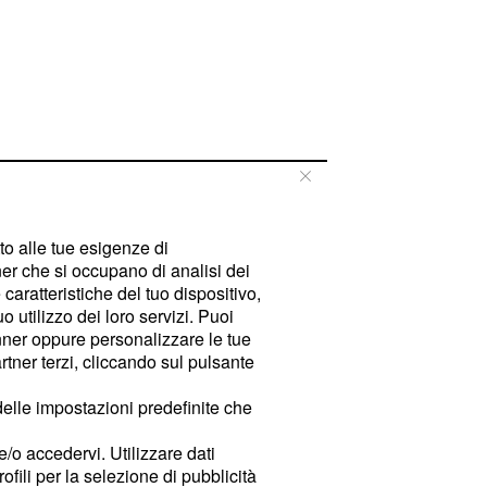
tto alle tue esigenze di
er che si occupano di analisi dei
caratteristiche del tuo dispositivo,
 utilizzo dei loro servizi. Puoi
ner oppure personalizzare le tue
tner terzi, cliccando sul pulsante
delle impostazioni predefinite che
e/o accedervi. Utilizzare dati
rofili per la selezione di pubblicità