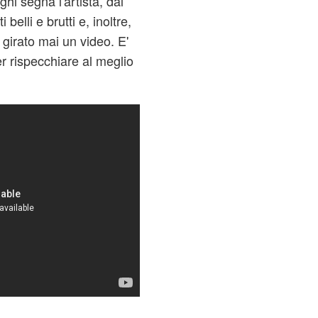
ghi segna l'artista, dal
lli e brutti e, inoltre,
girato mai un video. E'
er rispecchiare al meglio