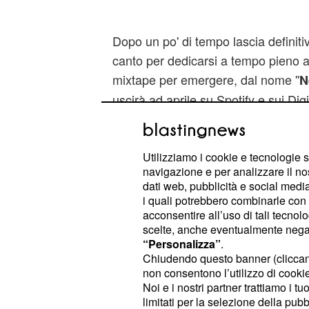
Dopo un po' di tempo lascia definit
canto per dedicarsi a tempo pieno al
mixtape per emergere, dal nome ''
N
uscirà ad aprile su Spotify e sui Dig
Facebook ha più di duecento person
arrivano e superano i cinquanta ''mi 
Utilizziamo i cookie e tecnologie s
navigazione e per analizzare il no
''Trascorsi Notturni'':
dati web, pubblicità e social media,
singolo.
i quali potrebbero combinarle con a
acconsentire all’uso di tali tecnol
L'ultimo singolo si chiama ''Trascorsi
scelte, anche eventualmente negand
“Personalizza”
.
singolo molto complesso. Ha deciso 
Chiudendo questo banner (clicca
avvenimenti passati, dal periodo bu
non consentono l’utilizzo di cookie 
per gli attacchi di panico, mettendo a
Noi e i nostri partner trattiamo i t
limitati per la selezione della pubb
anche le frustrazioni e gli ideali. Il v