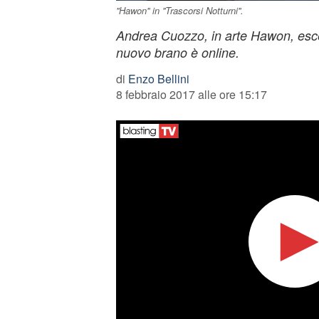
''Hawon'' in ''Trascorsi Notturni''.
Andrea Cuozzo, in arte Hawon, esce c
nuovo brano è online.
di
Enzo Bellini
8 febbraio 2017 alle ore 15:17