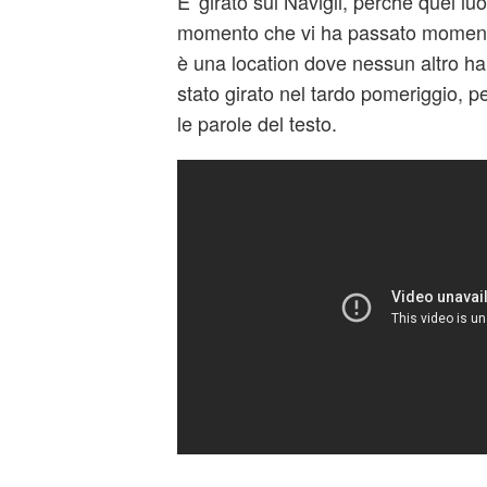
E' girato sui Navigli, perché quei luo
momento che vi ha passato momenti be
è una location dove nessun altro ha 
stato girato nel tardo pomeriggio, p
le parole del testo.