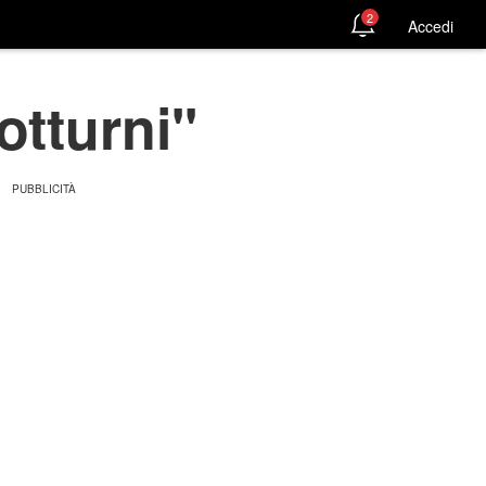
2
Accedi
tturni''