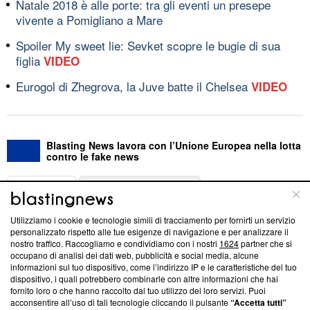
Natale 2018 è alle porte: tra gli eventi un presepe
vivente a Pomigliano a Mare
Spoiler My sweet lie: Sevket scopre le bugie di sua
figlia
VIDEO
Eurogol di Zhegrova, la Juve batte il Chelsea
VIDEO
Blasting News lavora con l’Unione Europea nella lotta
contro le fake news
ABOUT
LINEA EDITORIALE
Utilizziamo i cookie e tecnologie simili di tracciamento per fornirti un servizio
Questa sezione offre informazioni trasparenti su Blasting
personalizzato rispetto alle tue esigenze di navigazione e per analizzare il
nostro traffico. Raccogliamo e condividiamo con i nostri
1624
partner che si
News, sui nostri processi editoriali e su come ci impegniamo a
occupano di analisi dei dati web, pubblicità e social media, alcune
creare news di qualità. Inoltre, afferma la nostra aderenza a
informazioni sul tuo dispositivo, come l’indirizzo IP e le caratteristiche del tuo
‘Trust Project - News with Integrity’
Blasting News non è
dispositivo, i quali potrebbero combinarle con altre informazioni che hai
ancora membro del programma, ma ha richiesto di farne
fornito loro o che hanno raccolto dal tuo utilizzo dei loro servizi. Puoi
parte; Trust Project non ha ancora effettuato una verifica di
acconsentire all’uso di tali tecnologie cliccando il pulsante
“Accetta tutti”