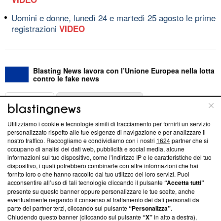
Uomini e donne, lunedì 24 e martedì 25 agosto le prime
registrazioni
VIDEO
Blasting News lavora con l’Unione Europea nella lotta
contro le fake news
ABOUT
LINEA EDITORIALE
Utilizziamo i cookie e tecnologie simili di tracciamento per fornirti un servizio
Questa sezione offre informazioni trasparenti su Blasting
personalizzato rispetto alle tue esigenze di navigazione e per analizzare il
nostro traffico. Raccogliamo e condividiamo con i nostri
1624
partner che si
News, sui nostri processi editoriali e su come ci impegniamo a
occupano di analisi dei dati web, pubblicità e social media, alcune
creare news di qualità. Inoltre, afferma la nostra aderenza a
informazioni sul tuo dispositivo, come l’indirizzo IP e le caratteristiche del tuo
‘Trust Project - News with Integrity’
Blasting News non è
dispositivo, i quali potrebbero combinarle con altre informazioni che hai
ancora membro del programma, ma ha richiesto di farne
fornito loro o che hanno raccolto dal tuo utilizzo dei loro servizi. Puoi
parte; Trust Project non ha ancora effettuato una verifica di
acconsentire all’uso di tali tecnologie cliccando il pulsante
“Accetta tutti”
conformità agli standard.
presente su questo banner oppure personalizzare le tue scelte, anche
eventualmente negando il consenso al trattamento dei dati personali da
parte dei partner terzi, cliccando sul pulsante
“Personalizza”
.
Su di noi
Chiudendo questo banner (cliccando sul pulsante
“X”
in alto a destra),