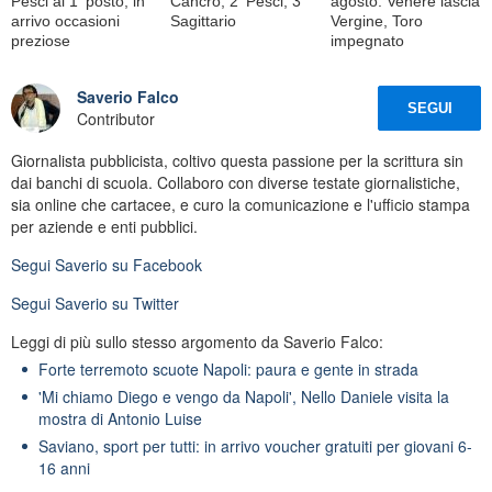
Pesci al 1ﾟposto, in
Cancro, 2ﾟPesci, 3ﾟ
agosto: Venere lascia
arrivo occasioni
Sagittario
Vergine, Toro
preziose
impegnato
Saverio Falco
SEGUI
Contributor
Giornalista pubblicista, coltivo questa passione per la scrittura sin
dai banchi di scuola. Collaboro con diverse testate giornalistiche,
sia online che cartacee, e curo la comunicazione e l'ufficio stampa
per aziende e enti pubblici.
Segui
Saverio
su Facebook
Segui
Saverio
su Twitter
Leggi di più sullo stesso argomento da Saverio Falco:
Forte terremoto scuote Napoli: paura e gente in strada
'Mi chiamo Diego e vengo da Napoli', Nello Daniele visita la
mostra di Antonio Luise
Saviano, sport per tutti: in arrivo voucher gratuiti per giovani 6-
16 anni