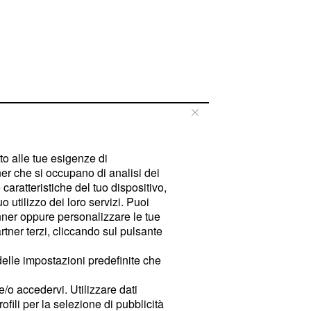
tto alle tue esigenze di
er che si occupano di analisi dei
caratteristiche del tuo dispositivo,
 utilizzo dei loro servizi. Puoi
ner oppure personalizzare le tue
tner terzi, cliccando sul pulsante
delle impostazioni predefinite che
e/o accedervi. Utilizzare dati
rofili per la selezione di pubblicità