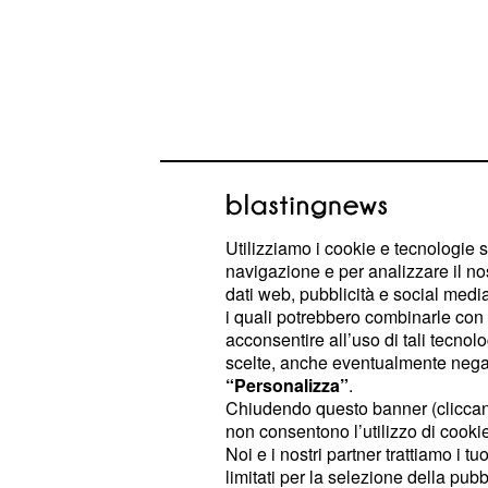
Le foto sulla Luna
Utilizziamo i cookie e tecnologie s
navigazione e per analizzare il no
Le foto nello spazio sono davvero so
dati web, pubblicità e social media,
i quali potrebbero combinarle con a
dettagli. Chiaramente le fotocamere 
acconsentire all’uso di tali tecnol
appositamente progettate per resist
scelte, anche eventualmente negand
temperature nello spazio oscillano tr
“Personalizza”
.
Chiudendo questo banner (clicca
sole e gli oltre cento gradi sotto ze
non consentono l’utilizzo di cookie 
Senza contare l'assenza di gravità.
Noi e i nostri partner trattiamo i t
passerá alla storia immortalando il
limitati per la selezione della pubb