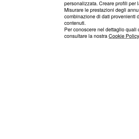
personalizzata. Creare profili per 
è la
Hasselblad Data Camera (HD
Misurare le prestazioni degli annun
verranno affidate a Neil Armstrong, 
combinazione di dati provenienti da 
delle foto più emblematiche della st
contenuti.
Per conoscere nel dettaglio quali c
funzionato a dovere, quel 21 luglio
consultare la nostra
Cookie Policy
Hasselblad, prive di caricatori e pell
abbandonate sulla superficie lunare