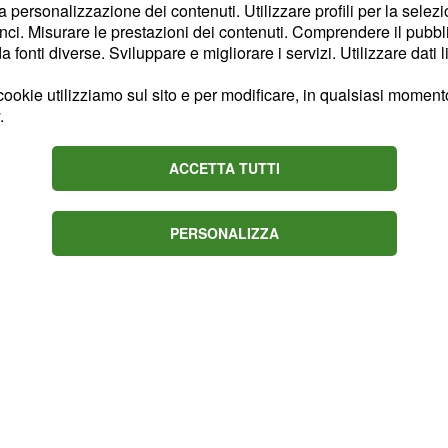
la personalizzazione dei contenuti. Utilizzare profili per la selez
. Due HDC500
C 500)
ci. Misurare le prestazioni dei contenuti. Comprendere il pubblic
il quale scatterà alcune
fonti diverse. Sviluppare e migliorare i servizi. Utilizzare dati l
oria. Tuttavia, dopo aver
ookie utilizziamo sul sito e per modificare, in qualsiasi momento,
 1963, entrambe le
.
icole, furono
.
ACCETTA TUTTI
PERSONALIZZA