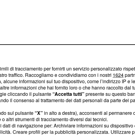
imili di tracciamento per fornirti un servizio personalizzato rispe
stro traffico. Raccogliamo e condividiamo con i nostri
1624
partn
rprendenti per colori e
 alcune informazioni sul tuo dispositivo, come l’indirizzo IP e le 
ltre informazioni che hai fornito loro o che hanno raccolto dal tuo
utilizzate sono
ogie cliccando il pulsante
“Accetta tutti”
presente su questo ban
ere a eventi estremi. Le
o il consenso al trattamento dei dati personali da parte dei par
a i 150° delle zone al
ndo sul pulsante
“X”
in alto a destra), acconsenti al permanere 
ro nelle zone d'ombra.
o altri strumenti di tracciamento diversi dai tecnici.
 La fotocamera che
uoi dati di navigazione per: Archiviare informazioni su dispositivo 
 grande sbarco sulla Luna
licità. Creare profili per la pubblicità personalizzata. Utilizzare p