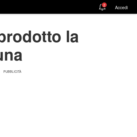
2
Accedi
prodotto la
Luna