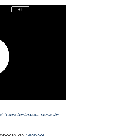
l Trofeo Berlusconi: storia dei
composto da
Michael