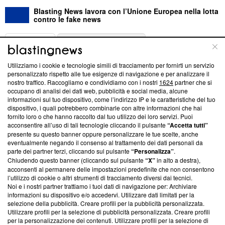
Blasting News lavora con l’Unione Europea nella lotta
contro le fake news
ABOUT
LINEA EDITORIALE
Utilizziamo i cookie e tecnologie simili di tracciamento per fornirti un servizio
Questa sezione offre informazioni trasparenti su Blasting
personalizzato rispetto alle tue esigenze di navigazione e per analizzare il
nostro traffico. Raccogliamo e condividiamo con i nostri
1624
partner che si
News, sui nostri processi editoriali e su come ci impegniamo a
occupano di analisi dei dati web, pubblicità e social media, alcune
creare news di qualità. Inoltre, afferma la nostra aderenza a
informazioni sul tuo dispositivo, come l’indirizzo IP e le caratteristiche del tuo
‘Trust Project - News with Integrity’
Blasting News non è
dispositivo, i quali potrebbero combinarle con altre informazioni che hai
ancora membro del programma, ma ha richiesto di farne
fornito loro o che hanno raccolto dal tuo utilizzo dei loro servizi. Puoi
parte; Trust Project non ha ancora effettuato una verifica di
acconsentire all’uso di tali tecnologie cliccando il pulsante
“Accetta tutti”
conformità agli standard.
presente su questo banner oppure personalizzare le tue scelte, anche
eventualmente negando il consenso al trattamento dei dati personali da
parte dei partner terzi, cliccando sul pulsante
“Personalizza”
.
Su di noi
Chiudendo questo banner (cliccando sul pulsante
“X”
in alto a destra),
acconsenti al permanere delle impostazioni predefinite che non consentono
Team editoriale
l’utilizzo di cookie o altri strumenti di tracciamento diversi dai tecnici.
Noi e i nostri partner trattiamo i tuoi dati di navigazione per: Archiviare
Corporate
informazioni su dispositivo e/o accedervi. Utilizzare dati limitati per la
selezione della pubblicità. Creare profili per la pubblicità personalizzata.
Redazione
Utilizzare profili per la selezione di pubblicità personalizzata. Creare profili
per la personalizzazione dei contenuti. Utilizzare profili per la selezione di
Informativa Privacy