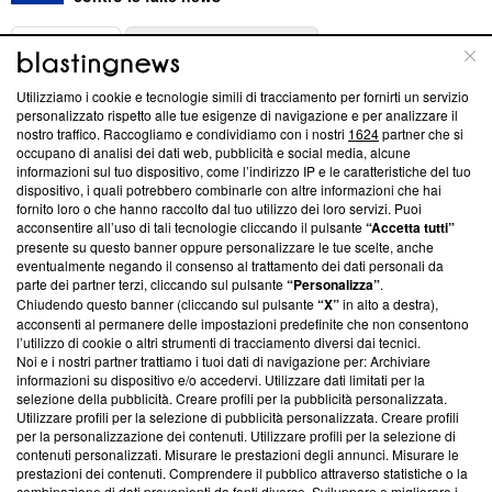
ABOUT
LINEA EDITORIALE
Utilizziamo i cookie e tecnologie simili di tracciamento per fornirti un servizio
Questa sezione offre informazioni trasparenti su Blasting
personalizzato rispetto alle tue esigenze di navigazione e per analizzare il
nostro traffico. Raccogliamo e condividiamo con i nostri
1624
partner che si
News, sui nostri processi editoriali e su come ci impegniamo a
occupano di analisi dei dati web, pubblicità e social media, alcune
creare news di qualità. Inoltre, afferma la nostra aderenza a
informazioni sul tuo dispositivo, come l’indirizzo IP e le caratteristiche del tuo
‘Trust Project - News with Integrity’
Blasting News non è
dispositivo, i quali potrebbero combinarle con altre informazioni che hai
ancora membro del programma, ma ha richiesto di farne
fornito loro o che hanno raccolto dal tuo utilizzo dei loro servizi. Puoi
parte; Trust Project non ha ancora effettuato una verifica di
acconsentire all’uso di tali tecnologie cliccando il pulsante
“Accetta tutti”
conformità agli standard.
presente su questo banner oppure personalizzare le tue scelte, anche
eventualmente negando il consenso al trattamento dei dati personali da
parte dei partner terzi, cliccando sul pulsante
“Personalizza”
.
Su di noi
Chiudendo questo banner (cliccando sul pulsante
“X”
in alto a destra),
acconsenti al permanere delle impostazioni predefinite che non consentono
Team editoriale
l’utilizzo di cookie o altri strumenti di tracciamento diversi dai tecnici.
Noi e i nostri partner trattiamo i tuoi dati di navigazione per: Archiviare
Corporate
informazioni su dispositivo e/o accedervi. Utilizzare dati limitati per la
selezione della pubblicità. Creare profili per la pubblicità personalizzata.
Redazione
Utilizzare profili per la selezione di pubblicità personalizzata. Creare profili
per la personalizzazione dei contenuti. Utilizzare profili per la selezione di
Informativa Privacy
contenuti personalizzati. Misurare le prestazioni degli annunci. Misurare le
prestazioni dei contenuti. Comprendere il pubblico attraverso statistiche o la
Cookie Policy
combinazione di dati provenienti da fonti diverse. Sviluppare e migliorare i