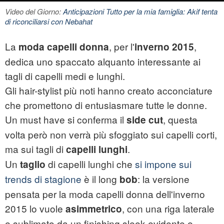
Video del Giorno:
Anticipazioni Tutto per la mia famiglia: Akif tenta
di riconciliarsi con Nebahat
La
, per l'
,
moda capelli donna
inverno 2015
dedica uno spaccato alquanto interessante ai
tagli di capelli medi e lunghi.
Gli hair-stylist più noti hanno creato acconciature
che promettono di entusiasmare tutte le donne.
Un must have si conferma il
, questa
side cut
volta però non verrà più sfoggiato sui capelli corti,
ma sui tagli di
.
capelli lunghi
Un
di capelli lunghi che
si impone sui
taglio
trends di stagione
è il long
: la versione
bob
pensata per la moda capelli donna dell'inverno
2015 lo vuole
, con una riga laterale
asimmetrico
e sublimato da un finishing sleek evidente e