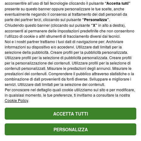
parte; Trust Project non ha ancora effettuato una verifica di
acconsentire all’uso di tali tecnologie cliccando il pulsante
“Accetta tutti”
conformità agli standard.
presente su questo banner oppure personalizzare le tue scelte, anche
eventualmente negando il consenso al trattamento dei dati personali da
parte dei partner terzi, cliccando sul pulsante
“Personalizza”
.
Su di noi
Chiudendo questo banner (cliccando sul pulsante
“X”
in alto a destra),
acconsenti al permanere delle impostazioni predefinite che non consentono
Team editoriale
l’utilizzo di cookie o altri strumenti di tracciamento diversi dai tecnici.
Noi e i nostri partner trattiamo i tuoi dati di navigazione per: Archiviare
Corporate
informazioni su dispositivo e/o accedervi. Utilizzare dati limitati per la
selezione della pubblicità. Creare profili per la pubblicità personalizzata.
Redazione
Utilizzare profili per la selezione di pubblicità personalizzata. Creare profili
per la personalizzazione dei contenuti. Utilizzare profili per la selezione di
Informativa Privacy
contenuti personalizzati. Misurare le prestazioni degli annunci. Misurare le
prestazioni dei contenuti. Comprendere il pubblico attraverso statistiche o la
Cookie Policy
combinazione di dati provenienti da fonti diverse. Sviluppare e migliorare i
servizi. Utilizzare dati limitati per la selezione dei contenuti.
Blasting SA, IDI CHE-247.845.224, Via Carlo Frasca, 3 - 6900
Per conoscere nel dettaglio quali cookie utilizziamo sul sito e per modificare,
Lugano (Svizzera) Tel:
+39 0690258937
in qualsiasi momento, le tue preferenze, ti invitiamo a consultare la nostra
Cookie Policy
.
© 2026 Blasting News
ACCETTA TUTTI
PERSONALIZZA