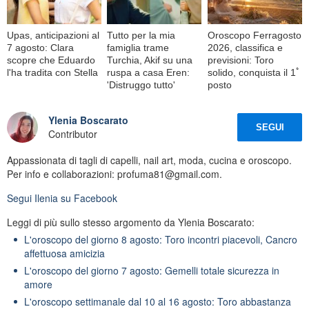
Upas, anticipazioni al
Tutto per la mia
Oroscopo Ferragosto
7 agosto: Clara
famiglia trame
2026, classifica e
scopre che Eduardo
Turchia, Akif su una
previsioni: Toro
l'ha tradita con Stella
ruspa a casa Eren:
solido, conquista il 1ﾟ
'Distruggo tutto'
posto
Ylenia Boscarato
SEGUI
Contributor
Appassionata di tagli di capelli, nail art, moda, cucina e oroscopo.
Per info e collaborazioni: profuma81@gmail.com.
Segui
Ilenia
su Facebook
Leggi di più sullo stesso argomento da Ylenia Boscarato:
L'oroscopo del giorno 8 agosto: Toro incontri piacevoli, Cancro
affettuosa amicizia
L'oroscopo del giorno 7 agosto: Gemelli totale sicurezza in
amore
L'oroscopo settimanale dal 10 al 16 agosto: Toro abbastanza