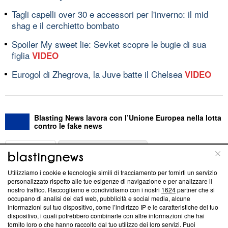
Tagli capelli over 30 e accessori per l'inverno: il mid
shag e il cerchietto bombato
Spoiler My sweet lie: Sevket scopre le bugie di sua
figlia
VIDEO
Eurogol di Zhegrova, la Juve batte il Chelsea
VIDEO
Blasting News lavora con l’Unione Europea nella lotta
contro le fake news
ABOUT
LINEA EDITORIALE
Utilizziamo i cookie e tecnologie simili di tracciamento per fornirti un servizio
Questa sezione offre informazioni trasparenti su Blasting
personalizzato rispetto alle tue esigenze di navigazione e per analizzare il
nostro traffico. Raccogliamo e condividiamo con i nostri
1624
partner che si
News, sui nostri processi editoriali e su come ci impegniamo a
occupano di analisi dei dati web, pubblicità e social media, alcune
creare news di qualità. Inoltre, afferma la nostra aderenza a
informazioni sul tuo dispositivo, come l’indirizzo IP e le caratteristiche del tuo
‘Trust Project - News with Integrity’
Blasting News non è
dispositivo, i quali potrebbero combinarle con altre informazioni che hai
ancora membro del programma, ma ha richiesto di farne
fornito loro o che hanno raccolto dal tuo utilizzo dei loro servizi. Puoi