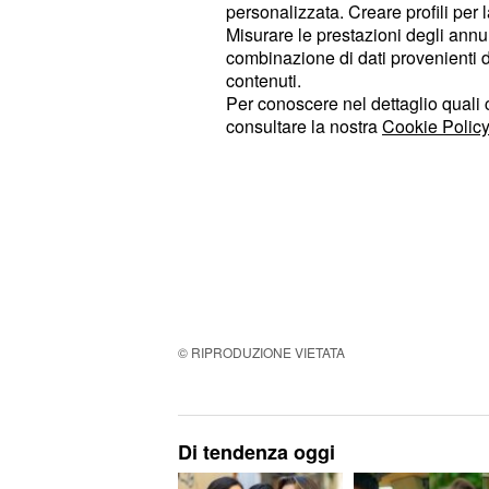
personalizzata. Creare profili per 
Misurare le prestazioni degli annun
combinazione di dati provenienti da 
contenuti.
Per conoscere nel dettaglio quali c
consultare la nostra
Cookie Policy
Si compila direttamente presso le b
il possesso dei requisiti richiesti vi
autocertificazione. La lista delle b
attraverso il sito istituzionale
Fondo
trattando l'argomento specifica di p
per il momento, le istanze relative a
© RIPRODUZIONE VIETATA
Di tendenza oggi