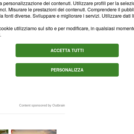
la personalizzazione dei contenuti. Utilizzare profili per la selez
ci. Misurare le prestazioni dei contenuti. Comprendere il pubblic
fonti diverse. Sviluppare e migliorare i servizi. Utilizzare dati l
ookie utilizziamo sul sito e per modificare, in qualsiasi momento,
.
anche l'apposito modulo,
ene dichiarato tramite
ACCETTA TUTTI
anche si può consultare
, che pur
 Nuovi Nati
PERSONALIZZA
rendere ancora in carica,
l 2013 .
Content sponsored by Outbrain