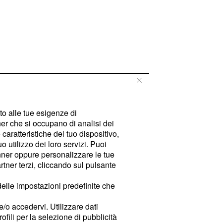
tto alle tue esigenze di
er che si occupano di analisi dei
caratteristiche del tuo dispositivo,
 utilizzo dei loro servizi. Puoi
ner oppure personalizzare le tue
tner terzi, cliccando sul pulsante
delle impostazioni predefinite che
e/o accedervi. Utilizzare dati
rofili per la selezione di pubblicità