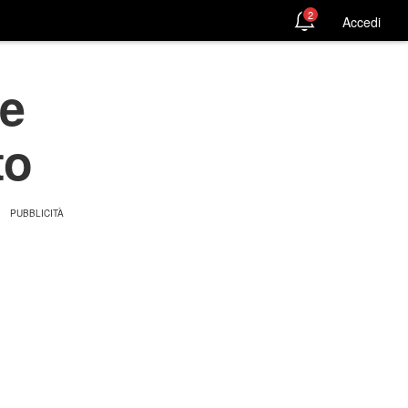
2
Accedi
me
to