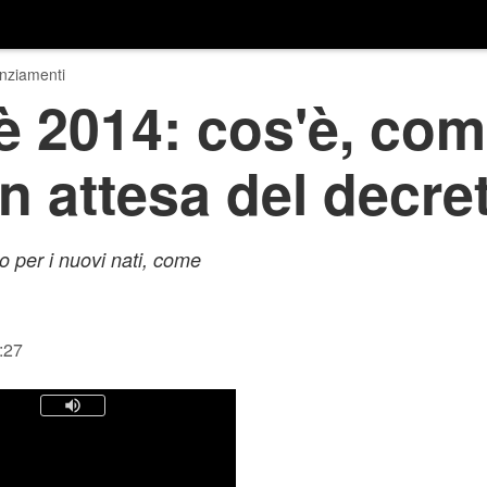
nziamenti
 2014: cos'è, co
in attesa del decre
 per i nuovi nati, come
:27