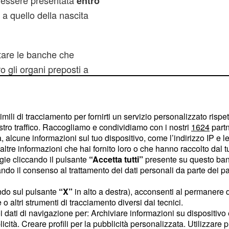
essere presentata
entro
a quello della nascita
are le banche che
o gli organi preposti a
uire l'iter
imili di tracciamento per fornirti un servizio personalizzato rispe
stro traffico. Raccogliamo e condividiamo con i nostri
1624
partn
 alcune informazioni sul tuo dispositivo, come l’indirizzo IP e le 
ltre informazioni che hai fornito loro o che hanno raccolto dal tuo
ogie cliccando il pulsante
“Accetta tutti”
presente su questo ban
o il consenso al trattamento dei dati personali da parte dei par
ndo sul pulsante
“X”
in alto a destra), acconsenti al permanere 
o altri strumenti di tracciamento diversi dai tecnici.
uoi dati di navigazione per: Archiviare informazioni su dispositivo 
licità. Creare profili per la pubblicità personalizzata. Utilizzare p