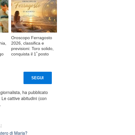
Oroscopo Ferragosto
hia,
2026, classifica e
previsioni: Toro solido,
go
conquista il 1ﾟposto
SEGUI
iornalista, ha pubblicato
 Le cattive abitudini (con
.
:
stero di Maria?