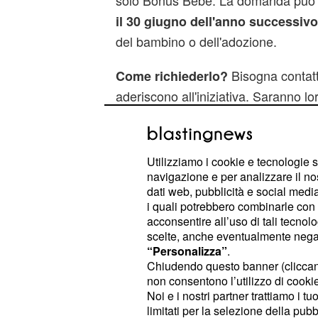
solo Bonus Bebè. La domanda può 
il 30 giugno dell'anno successivo
del bambino o dell'adozione.
Bisogna contatt
Come richiederlo?
aderiscono all'iniziativa. Saranno lor
svolgere le funzioni di controllo e seg
amministrativo per l'assegnazione.
Utilizziamo i cookie e tecnologie s
navigazione e per analizzare il no
dati web, pubblicità e social media,
i quali potrebbero combinarle con a
acconsentire all’uso di tali tecnol
scelte, anche eventualmente negand
“Personalizza”
.
Chiudendo questo banner (clicca
non consentono l’utilizzo di cookie 
Noi e i nostri partner trattiamo i t
limitati per la selezione della pubb