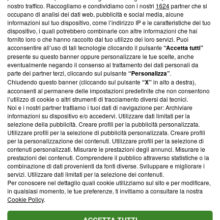
nostro traffico. Raccogliamo e condividiamo con i nostri
1624
partner che si
News, sui nostri processi editoriali e su come ci impegniamo a
occupano di analisi dei dati web, pubblicità e social media, alcune
creare news di qualità. Inoltre, afferma la nostra aderenza a
informazioni sul tuo dispositivo, come l’indirizzo IP e le caratteristiche del tuo
‘Trust Project - News with Integrity’
Blasting News non è
dispositivo, i quali potrebbero combinarle con altre informazioni che hai
ancora membro del programma, ma ha richiesto di farne
fornito loro o che hanno raccolto dal tuo utilizzo dei loro servizi. Puoi
parte; Trust Project non ha ancora effettuato una verifica di
acconsentire all’uso di tali tecnologie cliccando il pulsante
“Accetta tutti”
conformità agli standard.
presente su questo banner oppure personalizzare le tue scelte, anche
eventualmente negando il consenso al trattamento dei dati personali da
parte dei partner terzi, cliccando sul pulsante
“Personalizza”
.
Su di noi
Chiudendo questo banner (cliccando sul pulsante
“X”
in alto a destra),
acconsenti al permanere delle impostazioni predefinite che non consentono
Team editoriale
l’utilizzo di cookie o altri strumenti di tracciamento diversi dai tecnici.
Noi e i nostri partner trattiamo i tuoi dati di navigazione per: Archiviare
Corporate
informazioni su dispositivo e/o accedervi. Utilizzare dati limitati per la
selezione della pubblicità. Creare profili per la pubblicità personalizzata.
Redazione
Utilizzare profili per la selezione di pubblicità personalizzata. Creare profili
per la personalizzazione dei contenuti. Utilizzare profili per la selezione di
Informativa Privacy
contenuti personalizzati. Misurare le prestazioni degli annunci. Misurare le
prestazioni dei contenuti. Comprendere il pubblico attraverso statistiche o la
Cookie Policy
combinazione di dati provenienti da fonti diverse. Sviluppare e migliorare i
servizi. Utilizzare dati limitati per la selezione dei contenuti.
Blasting SA, IDI CHE-247.845.224, Via Carlo Frasca, 3 - 6900
Per conoscere nel dettaglio quali cookie utilizziamo sul sito e per modificare,
Lugano (Svizzera) Tel:
+39 0690258937
in qualsiasi momento, le tue preferenze, ti invitiamo a consultare la nostra
Cookie Policy
.
© 2026 Blasting News
ACCETTA TUTTI