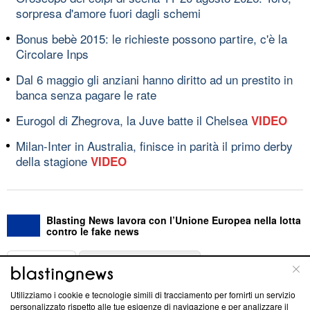
sorpresa d'amore fuori dagli schemi
Bonus bebè 2015: le richieste possono partire, c'è la
Circolare Inps
Dal 6 maggio gli anziani hanno diritto ad un prestito in
banca senza pagare le rate
Eurogol di Zhegrova, la Juve batte il Chelsea
VIDEO
Milan-Inter in Australia, finisce in parità il primo derby
della stagione
VIDEO
Blasting News lavora con l’Unione Europea nella lotta
contro le fake news
ABOUT
LINEA EDITORIALE
Utilizziamo i cookie e tecnologie simili di tracciamento per fornirti un servizio
Questa sezione offre informazioni trasparenti su Blasting
personalizzato rispetto alle tue esigenze di navigazione e per analizzare il