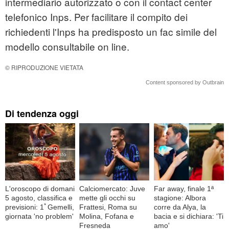
intermediario autorizzato o con il contact center
telefonico Inps. Per facilitare il compito dei
richiedenti l'Inps ha predisposto un fac simile del
modello consultabile on line.
© RIPRODUZIONE VIETATA
Content sponsored by Outbrain
Di tendenza oggi
L'oroscopo di domani
Calciomercato: Juve
Far away, finale 1ª
5 agosto, classifica e
mette gli occhi su
stagione: Albora
previsioni: 1ﾟGemelli,
Frattesi, Roma su
corre da Alya, la
giornata 'no problem'
Molina, Fofana e
bacia e si dichiara: 'Ti
Fresneda
amo'