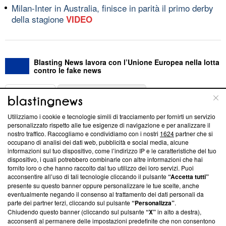
Milan-Inter in Australia, finisce in parità il primo derby
della stagione
VIDEO
Blasting News lavora con l’Unione Europea nella lotta
contro le fake news
ABOUT
LINEA EDITORIALE
Utilizziamo i cookie e tecnologie simili di tracciamento per fornirti un servizio
Questa sezione offre informazioni trasparenti su Blasting
personalizzato rispetto alle tue esigenze di navigazione e per analizzare il
nostro traffico. Raccogliamo e condividiamo con i nostri
1624
partner che si
News, sui nostri processi editoriali e su come ci impegniamo a
occupano di analisi dei dati web, pubblicità e social media, alcune
creare news di qualità. Inoltre, afferma la nostra aderenza a
informazioni sul tuo dispositivo, come l’indirizzo IP e le caratteristiche del tuo
‘Trust Project - News with Integrity’
Blasting News non è
dispositivo, i quali potrebbero combinarle con altre informazioni che hai
ancora membro del programma, ma ha richiesto di farne
fornito loro o che hanno raccolto dal tuo utilizzo dei loro servizi. Puoi
parte; Trust Project non ha ancora effettuato una verifica di
acconsentire all’uso di tali tecnologie cliccando il pulsante
“Accetta tutti”
conformità agli standard.
presente su questo banner oppure personalizzare le tue scelte, anche
eventualmente negando il consenso al trattamento dei dati personali da
parte dei partner terzi, cliccando sul pulsante
“Personalizza”
.
Su di noi
Chiudendo questo banner (cliccando sul pulsante
“X”
in alto a destra),
acconsenti al permanere delle impostazioni predefinite che non consentono
Team editoriale