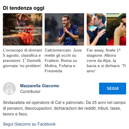
Di tendenza oggi
L'oroscopo di domani
Calciomercato: Juve
Far away, finale 1ª
5 agosto, classifica e
mette gli occhi su
stagione: Albora
previsioni: 1ﾟGemelli,
Frattesi, Roma su
corre da Alya, la
giornata 'no problem'
Molina, Fofana e
bacia e si dichiara: 'Ti
Fresneda
amo'
Mazzarella Giacomo
SEGUI
Contributor
Sindacalista ed operatore di Caf e patronato. Da 25 anni nel campo
di pensioni, disoccupazioni, dichiarazioni dei redditi, tributi, tasse,
lavoro e fisco.
Segui
Giacomo
su Facebook