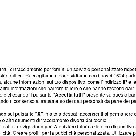
unica soluzione per evento
imili di tracciamento per fornirti un servizio personalizzato rispe
i o adottati.
stro traffico. Raccogliamo e condividiamo con i nostri
1624
partn
 alcune informazioni sul tuo dispositivo, come l’indirizzo IP e le 
ltre informazioni che hai fornito loro o che hanno raccolto dal tuo
ogie cliccando il pulsante
“Accetta tutti”
presente su questo ban
mani di 800 euro
da
o il consenso al trattamento dei dati personali da parte dei par
esidenti in Italia, avere
ndo sul pulsante
“X”
in alto a destra), acconsenti al permanere 
(per i cittadini
o altri strumenti di tracciamento diversi dai tecnici.
egole previste per
uoi dati di navigazione per: Archiviare informazioni su dispositivo 
licità. Creare profili per la pubblicità personalizzata. Utilizzare p
 Il bonus è corrisposto su