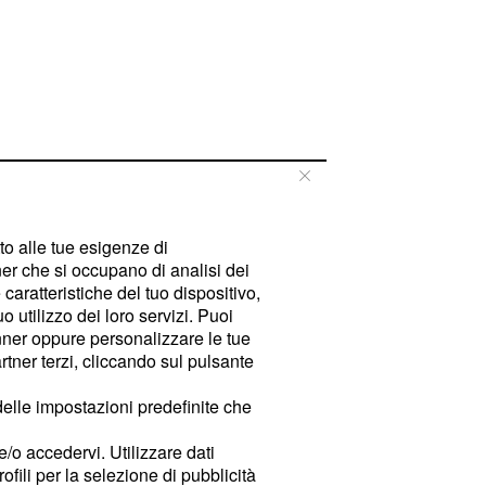
tto alle tue esigenze di
er che si occupano di analisi dei
caratteristiche del tuo dispositivo,
 utilizzo dei loro servizi. Puoi
ner oppure personalizzare le tue
tner terzi, cliccando sul pulsante
delle impostazioni predefinite che
e/o accedervi. Utilizzare dati
rofili per la selezione di pubblicità