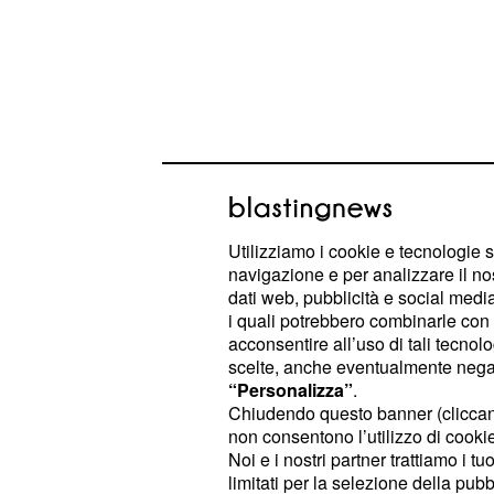
Il beneficio sarà corrisposto in un'
Utilizziamo i cookie e tecnologie s
a prescindere dal numero dei figli nat
navigazione e per analizzare il no
dati web, pubblicità e social media,
I requisiti necessari
i quali potrebbero combinarle con a
acconsentire all’uso di tali tecnol
Per beneficiare del
bonus mamma do
scelte, anche eventualmente negand
“Personalizza”
.
parte dell'Inps è necessario essere r
Chiudendo questo banner (clicca
la cittadinanza italiana o comunitaria 
non consentono l’utilizzo di cookie 
extracomunitari valgono le stesse r
Noi e i nostri partner trattiamo i t
limitati per la selezione della pubb
l'assegno di natalità) -bonus bebè-.