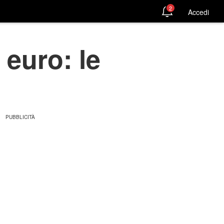
2
Accedi
euro: le