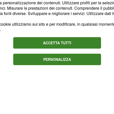
la personalizzazione dei contenuti. Utilizzare profili per la selez
ssata all'Inps e va
ci. Misurare le prestazioni dei contenuti. Comprendere il pubblic
settimo mese di
fonti diverse. Sviluppare e migliorare i servizi. Utilizzare dati l
egare il certificato del
ookie utilizziamo sul sito e per modificare, in qualsiasi momento,
sti la data presunta del
.
o è già avvenuta, la
one contenente la data
ACCETTA TUTTI
nato.
PERSONALIZZA