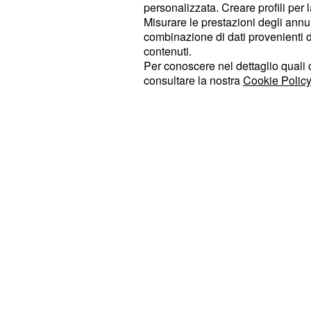
personalizzata. Creare profili per 
domanda da parte della madre intere
Misurare le prestazioni degli annun
presentato dopo il compimento del 
combinazione di dati provenienti da 
contenuti.
gravidanza; alla domanda bisogna all
Per conoscere nel dettaglio quali c
medico specialista del SSN che atte
consultare la nostra
Cookie Policy
parto. Se invece la nascita del figli
madre dovrà fare un’autocertificazi
del parto e le generalità del nuovo 