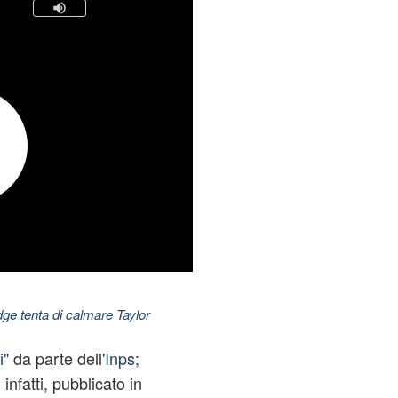
dge tenta di calmare Taylor
"
da parte dell'
Inps
;
 infatti, pubblicato in