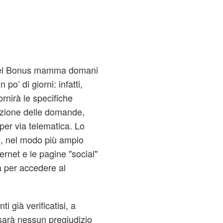
el
Bonus mamma domani
po’ di giorni: infatti,
rnirà le specifiche
azione delle domande,
er via telematica. Lo
re, nel modo più ampio
ternet e le pagine "social"
à per accedere al
ti già verificatisi, a
 sarà nessun pregiudizio