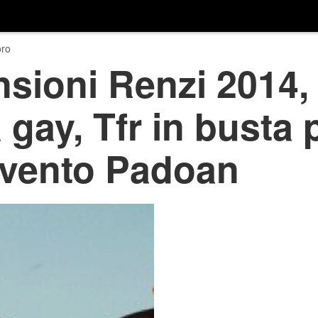
ro
sioni Renzi 2014,
à gay, Tfr in busta
rvento Padoan