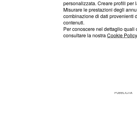
personalizzata. Creare profili per 
Misurare le prestazioni degli annun
E mentre si cercano le risorse per l'
combinazione di dati provenienti da 
e per la riforma pensioni 2014 che 
contenuti.
Per conoscere nel dettaglio quali c
legge Fornero, a partire dai
pensio
consultare la nostra
Cookie Policy
e da misure struttu
Quota 96 scuola
salvaguardia dei lavoratori
esodati
di riduzione dell'età pensionabile e 
62 anni per tutti i lavoratori - non 
l'Italia nell'affrontare la situazione d