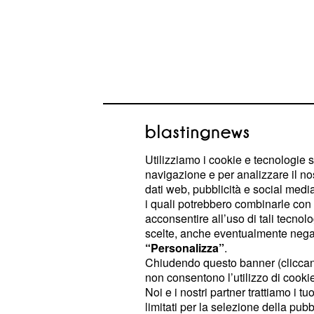
Utilizziamo i cookie e tecnologie s
navigazione e per analizzare il no
dati web, pubblicità e social media,
E' un meccanismo molto delicato - h
i quali potrebbero combinarle con a
responsabile del Mef - e qualunque c
acconsentire all’uso di tali tecnol
scelte, anche eventualmente negand
delle conseguenze da valutare bene
“Personalizza”
.
Chiudendo questo banner (clicca
Riforma pensioni 2014, Tfr 
non consentono l’utilizzo di cookie 
nuovo intervento del minist
Noi e i nostri partner trattiamo i t
limitati per la selezione della pubb
delle Finanze Pier Carlo Pa