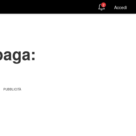
2
Accedi
 paga: