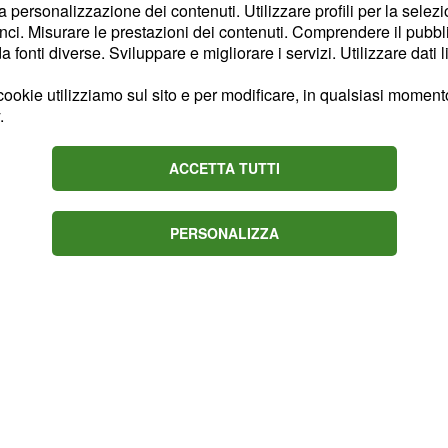
la personalizzazione dei contenuti. Utilizzare profili per la selez
ci. Misurare le prestazioni dei contenuti. Comprendere il pubblic
ipotesi Tfr in busta paga
fonti diverse. Sviluppare e migliorare i servizi. Utilizzare dati l
dovrebbe modificare la
ookie utilizziamo sul sito e per modificare, in qualsiasi momento,
i degli insegnanti
nament
.
rali e definitive per la
, oltre che dalle proposte
ACCETTA TUTTI
di
a
pensione anticipata
ci sarebbero problemi per
PERSONALIZZA
ebitoria.