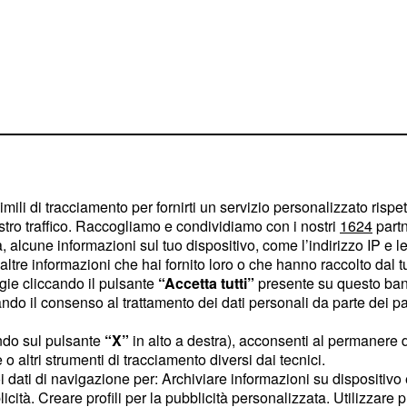
imili di tracciamento per fornirti un servizio personalizzato rispe
stro traffico. Raccogliamo e condividiamo con i nostri
1624
partn
 alcune informazioni sul tuo dispositivo, come l’indirizzo IP e le 
a aggiunto il
ltre informazioni che hai fornito loro o che hanno raccolto dal tuo
osa si fa sul Tfr ha
ogie cliccando il pulsante
“Accetta tutti”
presente su questo ban
o il consenso al trattamento dei dati personali da parte dei par
", ha aggiunto.
ndo sul pulsante
“X”
in alto a destra), acconsenti al permanere 
in busta paga:
o altri strumenti di tracciamento diversi dai tecnici.
ro dell'Economia e
uoi dati di navigazione per: Archiviare informazioni su dispositivo 
licità. Creare profili per la pubblicità personalizzata. Utilizzare p
doan