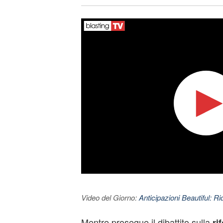
Video del Giorno:
Anticipazioni Beautiful: Ri
Mentre prosegue il dibattito sulla
ri