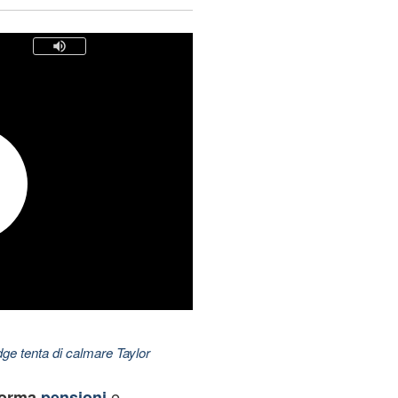
dge tenta di calmare Taylor
e
forma
pensioni