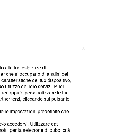
tto alle tue esigenze di
er che si occupano di analisi dei
caratteristiche del tuo dispositivo,
 utilizzo dei loro servizi. Puoi
ner oppure personalizzare le tue
tner terzi, cliccando sul pulsante
delle impostazioni predefinite che
e/o accedervi. Utilizzare dati
rofili per la selezione di pubblicità