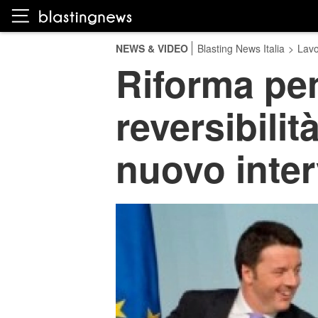
NEWS & VIDEO
Blasting News Italia
>
Lavo
Riforma pen
reversibilit
nuovo inte