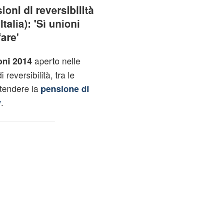
oni di reversibilità
talia): 'Sì unioni
fare'
aperto nelle
oni 2014
 reversibilità, tra le
stendere la
pensione di
.
y