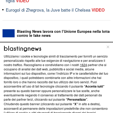
figlia
VIDEO
Eurogol di Zhegrova, la Juve batte il Chelsea
VIDEO
Blasting News lavora con l’Unione Europea nella lotta
contro le fake news
ABOUT
LINEA EDITORIALE
Utilizziamo i cookie e tecnologie simili di tracciamento per fornirti un servizio
personalizzato rispetto alle tue esigenze di navigazione e per analizzare il
Questa sezione offre informazioni trasparenti su Blasting
nostro traffico. Raccogliamo e condividiamo con i nostri
1624
partner che si
News, sui nostri processi editoriali e su come ci impegniamo a
occupano di analisi dei dati web, pubblicità e social media, alcune
creare news di qualità. Inoltre, afferma la nostra aderenza a
informazioni sul tuo dispositivo, come l’indirizzo IP e le caratteristiche del tuo
‘Trust Project - News with Integrity’
Blasting News non è
dispositivo, i quali potrebbero combinarle con altre informazioni che hai
fornito loro o che hanno raccolto dal tuo utilizzo dei loro servizi. Puoi
ancora membro del programma, ma ha richiesto di farne
acconsentire all’uso di tali tecnologie cliccando il pulsante
“Accetta tutti”
parte; Trust Project non ha ancora effettuato una verifica di
presente su questo banner oppure personalizzare le tue scelte, anche
conformità agli standard.
eventualmente negando il consenso al trattamento dei dati personali da
parte dei partner terzi, cliccando sul pulsante
“Personalizza”
.
Su di noi
Chiudendo questo banner (cliccando sul pulsante
“X”
in alto a destra),
acconsenti al permanere delle impostazioni predefinite che non consentono
Team editoriale
l’utilizzo di cookie o altri strumenti di tracciamento diversi dai tecnici.